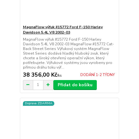
MagnaFlow výfuk #15772 Ford F-150 Harley
Davidson 5.4L V8 2002-03
MagnaFlow výfuk #15772 Ford F-150 Harley
Davidson 5.4L V8 2002-03 MagnaFlow #15772 Cat-
Back Street Series Výfukový systém MagnaFlow
Street Series dodává hladký hluboký zvuk, který
chcete a široký otevřený operační výkon, který
potřebujete. Výfukové systémy jsou vyrobeny pro
přímou dráhu toku výf...
38 356,00 Kč
DODÁNÍ 1-2 TÝDNY
/
ks
Přidat do košíku
Doprava ZDARMA