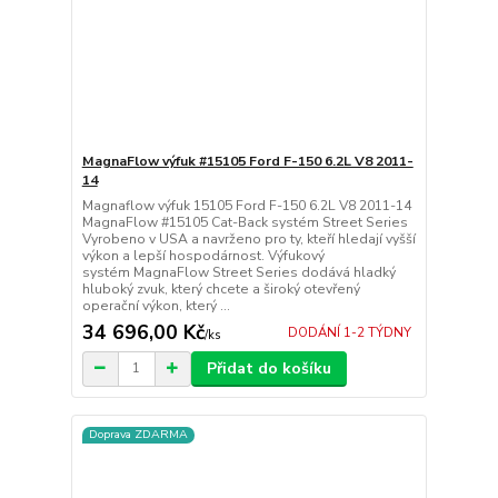
MagnaFlow výfuk #15105 Ford F-150 6.2L V8 2011-
14
Magnaflow výfuk 15105 Ford F-150 6.2L V8 2011-14
MagnaFlow #15105 Cat-Back systém Street Series
Vyrobeno v USA a navrženo pro ty, kteří hledají vyšší
výkon a lepší hospodárnost. Výfukový
systém MagnaFlow Street Series dodává hladký
hluboký zvuk, který chcete a široký otevřený
operační výkon, který ...
34 696,00 Kč
DODÁNÍ 1-2 TÝDNY
/
ks
Přidat do košíku
Doprava ZDARMA