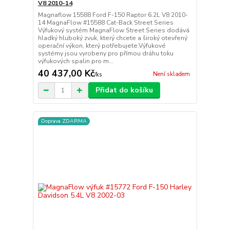
V8 2010-14
Magnaflow 15588 Ford F-150 Raptor 6.2L V8 2010-
14 MagnaFlow #15588 Cat-Back Street Series
Výfukový systém MagnaFlow Street Series dodává
hladký hluboký zvuk, který chcete a široký otevřený
operační výkon, který potřebujete.Výfukové
systémy jsou vyrobeny pro přímou dráhu toku
výfukových spalin pro m...
40 437,00 Kč
Není skladem
/
ks
Přidat do košíku
Doprava ZDARMA