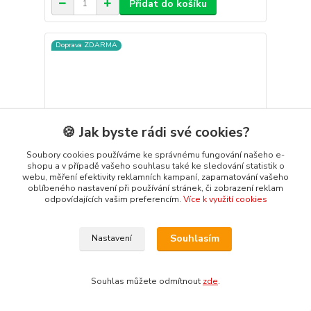
Přidat do košíku
Doprava ZDARMA
🍪 Jak byste rádi své cookies?
Soubory cookies používáme ke správnému fungování našeho e-
shopu a v případě vašeho souhlasu také ke sledování statistik o
webu, měření efektivity reklamních kampaní, zapamatování vašeho
oblíbeného nastavení při používání stránek, či zobrazení reklam
odpovídajících vašim preferencím.
Více k využití cookies
Souhlasím
Nastavení
Magnaflow výfuk #16993 Ford F-150 Raptor 5.4L
V8 2010
Magnaflow výfuk 16993 Ford F-150 Raptor 5.4L V8
Souhlas můžete odmítnout
zde
.
2010 MagnaFlow #16993 Cat-Back Street Series
Vyrobeno v USA a navrženo pro ty, kteří hledají vyšší