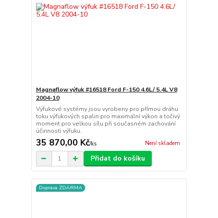
Magnaflow výfuk #16518 Ford F-150 4.6L/ 5.4L V8
2004-10
Výfukové systémy jsou vyrobeny pro přímou dráhu
toku výfukových spalin pro maximální výkon a točivý
moment pro velkou sílu při současném zachování
účinnosti výfuku.
35 870,00 Kč
Není skladem
/
ks
Přidat do košíku
Doprava ZDARMA