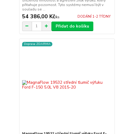
sníženou hmotnost a agresivní zvuk výfuku, který
přitahuje pozornost. Tyto systémy nemusí být v
souladu se ...
54 386,00 Kč
DODÁNÍ 1-2 TÝDNY
/
ks
Přidat do košíku
Doprava ZDARMA
MagnaFlow 19532 střední tlumič výfuku Ford F-