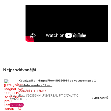
Nejprodávanější
Katalyzátor MagnaFlow 99356HM se vstupem pro 1
1.
lambda sondu - 67 mm
DODÁNÍ 1-3 TÝDNY
MagnaFlow #99356HM UNIVERSAL-FIT CATALYTIC
7 283,00 Kč
CONVERTER
TOP produkt