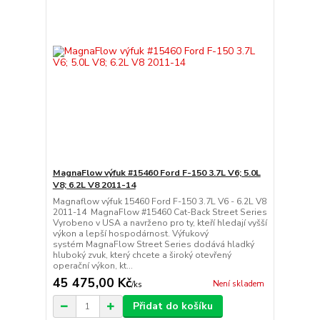
MagnaFlow výfuk #15460 Ford F-150 3.7L V6; 5.0L
V8; 6.2L V8 2011-14
Magnaflow výfuk 15460 Ford F-150 3.7L V6 - 6.2L V8
2011-14 MagnaFlow #15460 Cat-Back Street Series
Vyrobeno v USA a navrženo pro ty, kteří hledají vyšší
výkon a lepší hospodárnost. Výfukový
systém MagnaFlow Street Series dodává hladký
hluboký zvuk, který chcete a široký otevřený
operační výkon, kt...
45 475,00 Kč
Není skladem
/
ks
Přidat do košíku