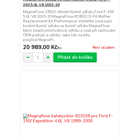
150 5.0L V8 2015-20
MagnaFlow 19532 střední tlumič výfuku Ford F-150
5.0L V8 2015-20 MagnaFlow #19532 D-Fit Muffler
Replacement Kit Performance Vyměňte omezující
tovární tlumič výfuku za tlumič výfuku MagnaFlow
který zlepší průchodnost výfuku a zvuk při zachování
OEM potrubí a výfuku. Jako lídr na trhu
používá MagnaFl...
20 989,00 Kč
Není skladem
/
ks
Přidat do košíku