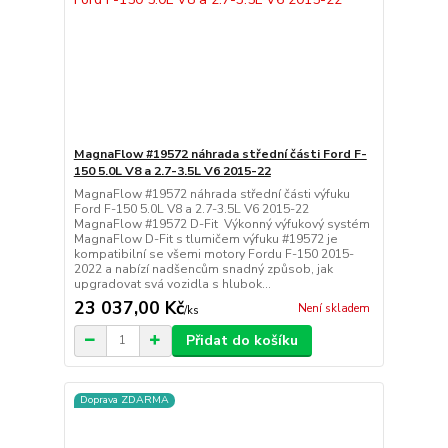
MagnaFlow #19572 náhrada střední části Ford F-
150 5.0L V8 a 2.7-3.5L V6 2015-22
MagnaFlow #19572 náhrada střední části výfuku
Ford F-150 5.0L V8 a 2.7-3.5L V6 2015-22
MagnaFlow #19572 D-Fit Výkonný výfukový systém
MagnaFlow D-Fit s tlumičem výfuku #19572 je
kompatibilní se všemi motory Fordu F-150 2015-
2022 a nabízí nadšencům snadný způsob, jak
upgradovat svá vozidla s hlubok...
23 037,00 Kč
Není skladem
/
ks
Přidat do košíku
Doprava ZDARMA