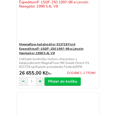
Magnaflow katalyzátor #23718 Ford
Expedition/F-150/F-250 1997-98 a Lincoln
Navigator 1998 5.4L V8
Udržujte kontrolku motoru zhasnutou s
katalyzátorem MagnaFlow HM Grade Direct-Fit
#23718 splňujícím požadavky Federal/EPA
26 655,00 Kč
DODÁNÍ 1-2 TÝDNY
/
ks
Přidat do košíku