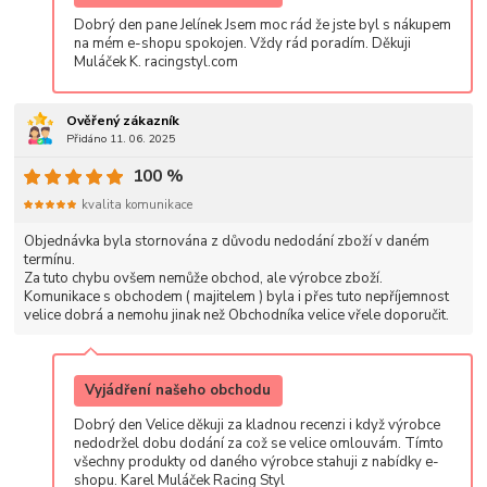
Dobrý den pane Jelínek Jsem moc rád že jste byl s nákupem
na mém e-shopu spokojen. Vždy rád poradím. Děkuji
Muláček K. racingstyl.com
Ověřený zákazník
Přidáno 11. 06. 2025
100 %
kvalita komunikace
Objednávka byla stornována z důvodu nedodání zboží v daném
termínu.
Za tuto chybu ovšem nemůže obchod, ale výrobce zboží.
Komunikace s obchodem ( majitelem ) byla i přes tuto nepříjemnost
velice dobrá a nemohu jinak než Obchodníka velice vřele doporučit.
Vyjádření našeho obchodu
Dobrý den Velice děkuji za kladnou recenzi i když výrobce
nedodržel dobu dodání za což se velice omlouvám. Tímto
všechny produkty od daného výrobce stahuji z nabídky e-
shopu. Karel Muláček Racing Styl