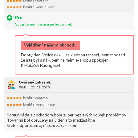
kvalita dopravy
kvalita komunikace
Pro:
Super komunikácia a perfektný diel.
Vyjádření našeho obchodu
Dobrý den, Velice děkuji za kladnou recenzi, jsem moc rád
že jste byl s nákupem na mém e-shopu spokojen.
K.Muláček Racing Styl
Ověřený zákazník
Přidáno 22. 02. 2025
kvalita dopravy
kvalita komunikace
Komunikácia s obchodom bola super bez akých koľvek problémov
Tovar mi bol doručený na 3.deň a to medzištátne
Vrelé odporúčam aj ďalším zákazníkom