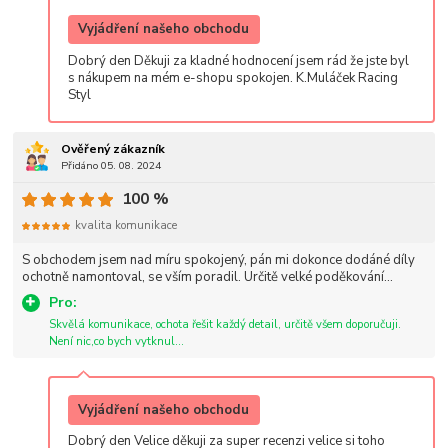
Vyjádření našeho obchodu
Dobrý den Děkuji za kladné hodnocení jsem rád že jste byl
s nákupem na mém e-shopu spokojen. K.Muláček Racing
Styl
Ověřený zákazník
Přidáno 05. 08. 2024
100 %
kvalita komunikace
S obchodem jsem nad míru spokojený, pán mi dokonce dodáné díly
ochotně namontoval, se vším poradil. Určitě velké poděkování...
Pro:
Skvělá komunikace, ochota řešit každý detail, určitě všem doporučuji.
Není nic,co bych vytknul...
Vyjádření našeho obchodu
Dobrý den Velice děkuji za super recenzi velice si toho