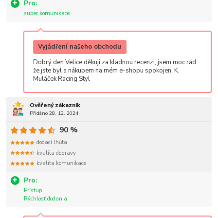
Pro:
super komunikace
Vyjádření našeho obchodu
Dobrý den Velice děkuji za kladnou recenzi, jsem moc rád
že jste byl s nákupem na mém e-shopu spokojen. K.
Muláček Racing Styl
Ověřený zákazník
Přidáno 28. 12. 2024
90 %
dodací lhůta
kvalita dopravy
kvalita komunikace
Pro:
Prístup
Rýchlosť dodania