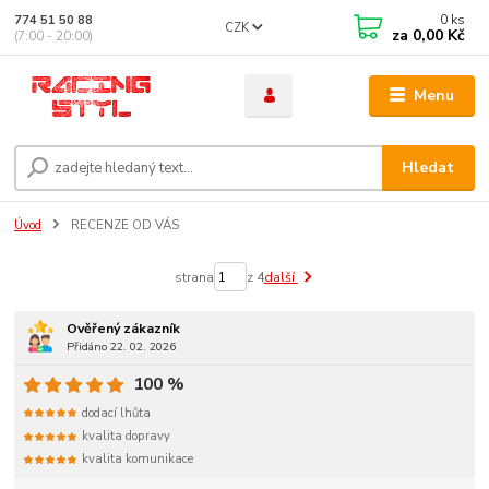
0
ks
774 51 50 88
CZK
za
0,00 Kč
(7:00 - 20:00)
Menu
Hledat
Úvod
RECENZE OD VÁS
strana
z 4
další
Ověřený zákazník
Přidáno 22. 02. 2026
100 %
dodací lhůta
kvalita dopravy
kvalita komunikace