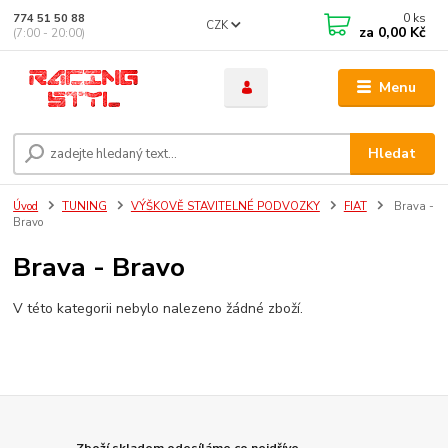
0
ks
774 51 50 88
CZK
za
0,00 Kč
(7:00 - 20:00)
Menu
Hledat
Úvod
TUNING
VÝŠKOVĚ STAVITELNÉ PODVOZKY
FIAT
Brava -
Bravo
Brava - Bravo
V této kategorii nebylo nalezeno žádné zboží.