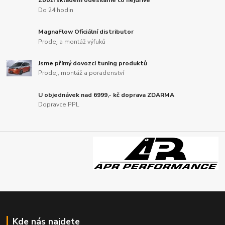
Zboží skladem odesíláme co nejdříve
Do 24 hodin
MagnaFlow Oficiální distributor
Prodej a montáž výfuků
Jsme přímý dovozci tuning produktů
Prodej, montáž a poradenství
U objednávek nad 6999,- kč doprava ZDARMA
Dopravce PPL
Kde nás najdete