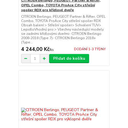
CITROEN Berlingo, PEUGEOT Partner & Rifter,
OPEL Combo, TOYOTA ProAce City střešní
spoiler RDX pro křídlové dveře
CITROEN Berlingo, PEUGEOT Partner & Rifter, OPEL
Combo, TOYOTA ProAce City střešní spoiler RDX
Obsah balení:> Střešní spoiler> Schválení TUV>
LepidloVhodný pro:> Všechny následující modely
se zadními křídlovými dveřmi- CITROEN Berlingo
2008-2018 (Type 7)- CITROEN Berlingo 2018+
(Type...
4 244,00 Kč
DODÁNÍ 1-3 TÝDNY
/
ks
Přidat do košíku