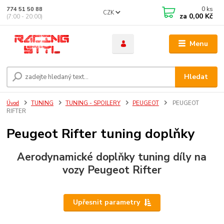
0
ks
774 51 50 88
CZK
za
0,00 Kč
(7:00 - 20:00)
Menu
Hledat
Úvod
TUNING
TUNING - SPOILERY
PEUGEOT
PEUGEOT
RIFTER
Peugeot Rifter tuning doplňky
Aerodynamické doplňky tuning díly na
vozy Peugeot Rifter
Upřesnit parametry