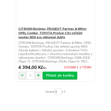
CITROEN Berlingo, PEUGEOT Partner & Rifter,
OPEL Combo, TOYOTA ProAce City střešní
spoiler RDX pro výklopné dvěře
CITROEN Berlingo, PEUGEOT Partner & Rifter, OPEL
Combo, TOYOTA ProAce City střešní spoiler RDX
Obsah bakení:> Střešní spoiler> Schválení TUV>
LepidloVhodný pro:> Všechny následující modely s
výklopnými dveřmi.- CITROEN Berlingo 2008-2018
(Type 7)- CITROEN Berlingo 2018+ (Type E)- PEU...
4 394,00 Kč
DODÁNÍ 1-3 TÝDNY
/
ks
Přidat do košíku
strana
z 1