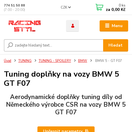
0
ks
774 51 50 88
CZK
za
0,00 Kč
(7:00 - 20:00)
Menu
Hledat
Úvod
TUNING
TUNING - SPOILERY
BMW
BMW 5 - GT F07
Tuning doplňky na vozy BMW 5
GT F07
Aerodynamické
doplňky tuning
díly od
Německého výrobce CSR na vozy
BMW 5
GT F07
Upřesnit parametry