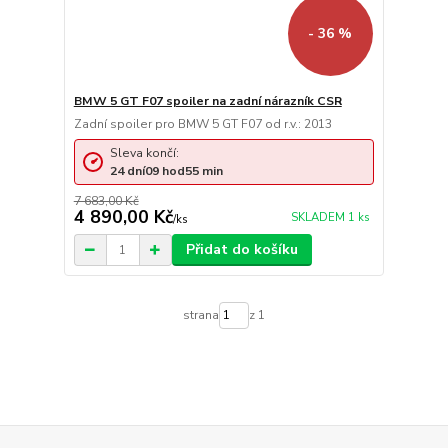
- 36 %
BMW 5 GT F07 spoiler na zadní nárazník CSR
Zadní spoiler pro BMW 5 GT F07 od r.v.: 2013
Sleva končí:
24
dní
09
hod
55
min
7 683,00 Kč
4 890,00 Kč
SKLADEM 1 ks
/
ks
Přidat do košíku
strana
z 1