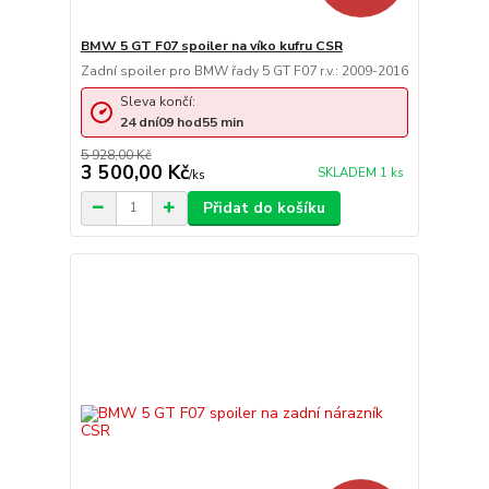
BMW 5 GT F07 spoiler na víko kufru CSR
Zadní spoiler pro BMW řady 5 GT F07 r.v.: 2009-2016
Sleva končí:
24
dní
09
hod
55
min
5 928,00 Kč
3 500,00 Kč
SKLADEM 1 ks
/
ks
Přidat do košíku