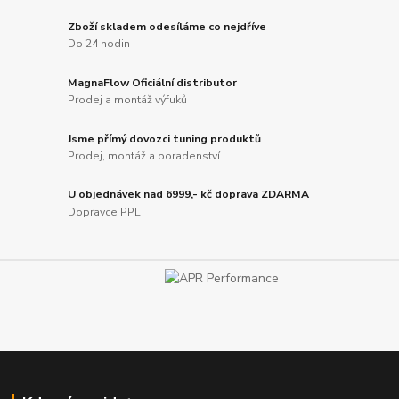
Zboží skladem odesíláme co nejdříve
Do 24 hodin
MagnaFlow Oficiální distributor
Prodej a montáž výfuků
Jsme přímý dovozci tuning produktů
Prodej, montáž a poradenství
U objednávek nad 6999,- kč doprava ZDARMA
Dopravce PPL