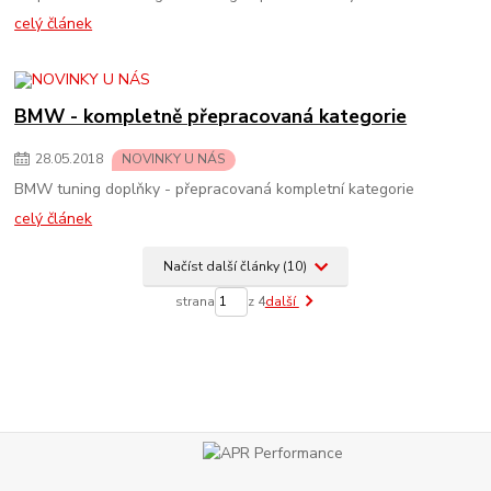
celý článek
BMW - kompletně přepracovaná kategorie
28
.
05
.
2018
NOVINKY U NÁS
BMW tuning doplňky - přepracovaná kompletní kategorie
celý článek
Načíst další články (10)
strana
z 4
další