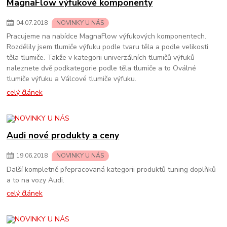
MagnaFlow výfukové komponenty
04
.
07
.
2018
NOVINKY U NÁS
Pracujeme na nabídce MagnaFlow výfukových komponentech.
Rozdělily jsem tlumiče výfuku podle tvaru těla a podle velikosti
těla tlumiče. Takže v kategorii univerzálních tlumičů výfuků
naleznete dvě podkategorie podle těla tlumiče a to Oválné
tlumiče výfuku a Válcové tlumiče výfuku.
celý článek
Audi nové produkty a ceny
19
.
06
.
2018
NOVINKY U NÁS
Další kompletně přepracovaná kategorii produktů tuning doplňků
a to na vozy Audi.
celý článek