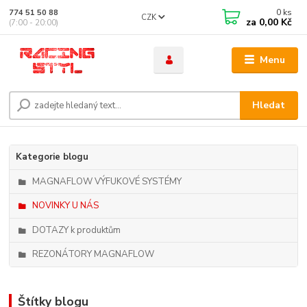
0
ks
774 51 50 88
CZK
za
0,00 Kč
(7:00 - 20:00)
Menu
Hledat
Kategorie blogu
MAGNAFLOW VÝFUKOVÉ SYSTÉMY
NOVINKY U NÁS
DOTAZY k produktům
REZONÁTORY MAGNAFLOW
Štítky blogu