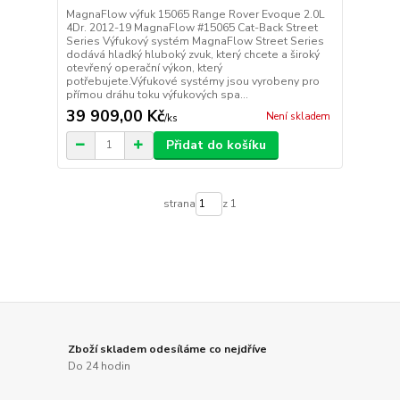
MagnaFlow výfuk 15065 Range Rover Evoque 2.0L
4Dr. 2012-19 MagnaFlow #15065 Cat-Back Street
Series Výfukový systém MagnaFlow Street Series
dodává hladký hluboký zvuk, který chcete a široký
otevřený operační výkon, který
potřebujete.Výfukové systémy jsou vyrobeny pro
přímou dráhu toku výfukových spa...
39 909,00 Kč
Není skladem
/
ks
Přidat do košíku
strana
z 1
Zboží skladem odesíláme co nejdříve
Do 24 hodin