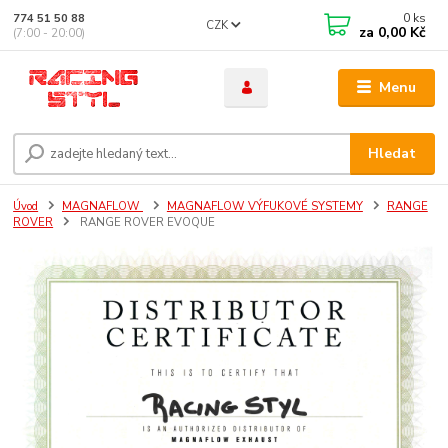
0
ks
774 51 50 88
CZK
za
0,00 Kč
(7:00 - 20:00)
Menu
Hledat
Úvod
MAGNAFLOW
MAGNAFLOW VÝFUKOVÉ SYSTEMY
RANGE
ROVER
RANGE ROVER EVOQUE