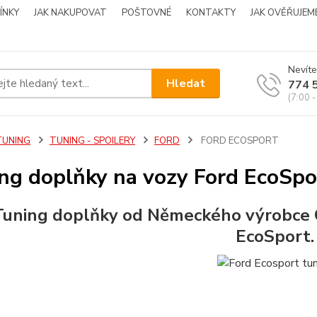
ÍNKY
JAK NAKUPOVAT
POŠTOVNÉ
KONTAKTY
JAK OVĚŘUJEM
Nevíte
Hledat
774 
(7:00 -
TUNING
TUNING - SPOILERY
FORD
FORD ECOSPORT
ng doplňky na vozy Ford EcoSpo
Tuning doplňky od Německého výrobce 
EcoSport.