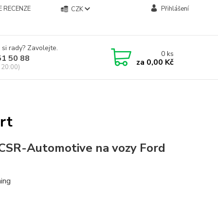
E RECENZE
Přihlášení
CZK
 si rady? Zavolejte.
0
ks
51 50 88
za
0,00 Kč
 20:00)
rt
CSR-Automotive na vozy Ford