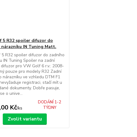
 5 R32 spoiler difuzor do
 nárazníku IN Tuning Matt.
5 R32 spoiler difuzor do zadního
u IN Tuning Spoiler na zadní
 difuzor pro VW Golf 6 r.v.: 2008-
ný pouze pro modely R32 Zadní
o nárazníku ve vzhledu DTM F1
nevyžaduje registraci, stačí mít u
dané dokumenty. Dobře pasuje,
se o unive...
DODÁNÍ 1-2
,00 Kč
TÝDNY
/
ks
Zvolit variantu