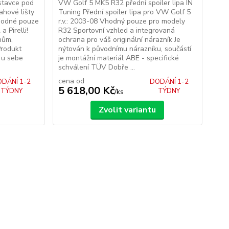
ástavce pod
VW Golf 5 MK5 R32 přední spoiler lipa IN
ahové lišty
Tuning Přední spoiler lipa pro VW Golf 5
Vhodné pouze
r.v.: 2003-08 Vhodný pouze pro modely
a Pirelli!
R32 Sportovní vzhled a integrovaná
hům,
ochrana pro váš originální nárazník Je
Produkt
nýtován k původnímu nárazníku, součástí
t u sebe
je montážní materiál ABE - specifické
schválení TÜV Dobře ...
cena od
DÁNÍ 1-2
DODÁNÍ 1-2
5 618,00 Kč
TÝDNY
TÝDNY
/
ks
Zvolit variantu