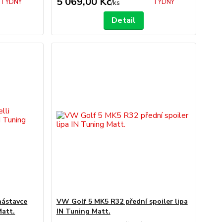
5 069,00 Kč
TÝDNY
TÝDNY
/
ks
Detail
nástavce
VW Golf 5 MK5 R32 přední spoiler lipa
Matt.
IN Tuning Matt.