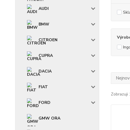
AUDI
Skl
BMW
Výrob
CITROEN
Ing
CUPRA
DACIA
Nejnově
FIAT
Zobrazuji 
FORD
GMW ORA