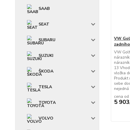
SAAB
SEAT
VW Golf
SUBARU
zadního
VW Golf 
SUZUKI
nárazník
nárazník
13 Vhod
ŠKODA
vložka d
Produkt 
sebe do
TESLA
nejedná 
cena od
5 903
TOYOTA
VOLVO