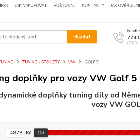
ÍNKY
JAK NAKUPOVAT
POŠTOVNÉ
KONTAKTY
JAK OVĚŘUJEM
Nevíte
Hledat
774 
(7:00 -
TUNING
TUNING - SPOILERY
VW
GOLF 5
ng doplňky pro vozy VW Golf 5
dynamické doplňky
tuning
díly od Něme
vozy
VW GOL
Kč
Od