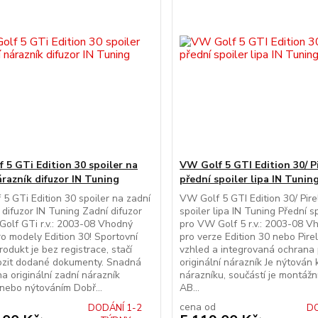
 5 GTi Edition 30 spoiler na
VW Golf 5 GTI Edition 30/ Pi
árazník difuzor IN Tuning
přední spoiler lipa IN Tunin
5 GTi Edition 30 spoiler na zadní
VW Golf 5 GTI Edition 30/ Pirel
 difuzor IN Tuning Zadní difuzor
spoiler lipa IN Tuning Přední sp
olf GTi r.v.: 2003-08 Vhodný
pro VW Golf 5 r.v.: 2003-08 
o modely Edition 30! Sportovní
pro verze Edition 30 nebo Pirel
rodukt je bez registrace, stačí
vzhled a integrovaná ochrana 
ozit dodané dokumenty. Snadná
originální nárazník Je nýtován
a originální zadní nárazník
nárazníku, součástí je montážn
nebo nýtováním Dobř...
AB...
cena od
DODÁNÍ 1-2
DO