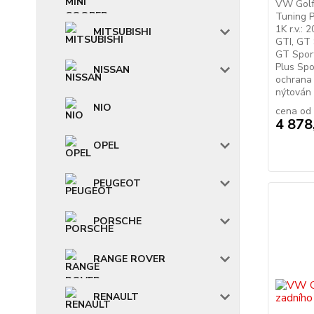
VW Golf 
Tuning P
1K r.v.:
MITSUBISHI
GTI, GT 
GT Sport
Plus Spo
NISSAN
ochrana 
nýtován 
NIO
cena od
4 878
OPEL
PEUGEOT
PORSCHE
RANGE ROVER
RENAULT