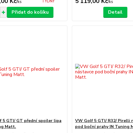
,00 Kč
5 119,00 Kč
TÝDNY
/
ks
/
ks
Přidat do košíku
Detail
 5 GTI/ GT přední spoiler lipa
VW Golf 5 GTI/ R32/ Pirelli 
ng Matt.
pod boční prahy IN Tuning 