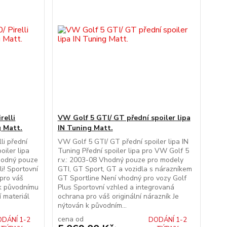
relli
VW Golf 5 GTI/ GT přední spoiler lipa
g Matt.
IN Tuning Matt.
li přední
VW Golf 5 GTI/ GT přední spoiler lipa IN
oiler lipa
Tuning Přední spoiler lipa pro VW Golf 5
Vhodný pouze
r.v.: 2003-08 Vhodný pouze pro modely
li! Sportovní
GTI, GT Sport, GT a vozidla s nárazníkem
pro váš
GT Sportline Není vhodný pro vozy Golf
 k původnímu
Plus Sportovní vzhled a integrovaná
í materiál
ochrana pro váš originální nárazník Je
nýtován k původním...
cena od
DÁNÍ 1-2
DODÁNÍ 1-2