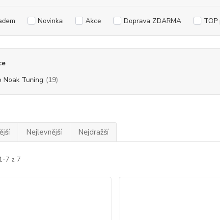
adem
Novinka
Akce
Doprava ZDARMA
TOP 
ce
o Noak Tuning
(19)
jší
Nejlevnější
Nejdražší
1-7 z 7