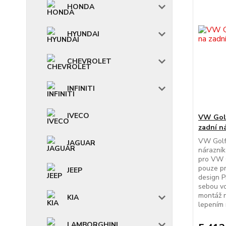
HONDA
HYUNDAI
CHEVROLET
INFINITI
IVECO
VW Golf
zadní n
VW Golf 
JAGUAR
nárazník
pro VW G
pouze pr
JEEP
design P
sebou v
montáž n
KIA
lepením 
LAMBORGHINI