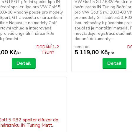
5 GTI/ GT přední spoiler lipa IN
VW Golf 5 GTI/ R32/ Pirelli n
řední spoiler lipa pro VW Golf 5
boční prahy IN Tuning Boční pr
 2003-08 Vhodný pouze pro modely
pro VW Golf 5 r.v.: 2003-08 
Sport, GT a vozidla s nárazníkem
pro modely GTI, Edition30, R32 
line Nepasuje na modely Golf
Jsou nýtovány k původním pra
rtovní vzhled a integrovaná
součástí je montážní materiál 
pro váš originální nárazník Je
nevyžaduje registraci, stačí mí
k původní...
dodané dokumenty....
cena od
DODÁNÍ 1-2
DO
,00 Kč
5 119,00 Kč
TÝDNY
/
ks
/
pár
Detail
Detail