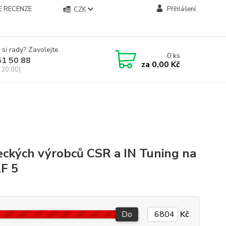
E RECENZE
Přihlášení
CZK
 si rady? Zavolejte.
0
ks
51 50 88
za
0,00 Kč
 20:00)
ckých výrobců CSR a IN Tuning na
F 5
Do
Kč