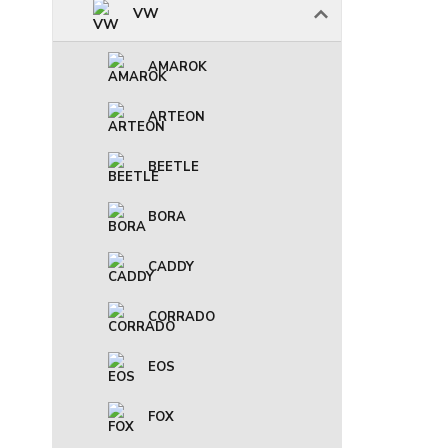
VW
AMAROK
ARTEON
BEETLE
BORA
CADDY
CORRADO
EOS
FOX