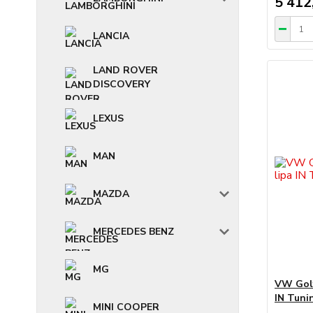
5 412
LANCIA
LAND ROVER
DISCOVERY
LEXUS
MAN
MAZDA
MERCEDES BENZ
MG
VW Golf
IN Tuni
MINI COOPER