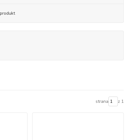
produkt
strana
z 1