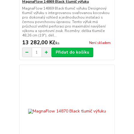
MagnaFlow 14869 Black tlumič výfuku
MagnaFlow 14869 Black tlumič výfuku Designový
tlumič výfuku s integrovanou svařovanou kocovkou
pro dokonalý vzhled a jednoduchou instalaci s
černou povrchovou úpravou. Tento výfuk má
průchozí vnitřní perforaci pro maximální navýšení
výkonu a sportovní zvuk. Rozměry: délka tlumiče
48,26 cm (19"), dél...
13 282,00 Kč
Není skladem
/
ks
Přidat do košíku