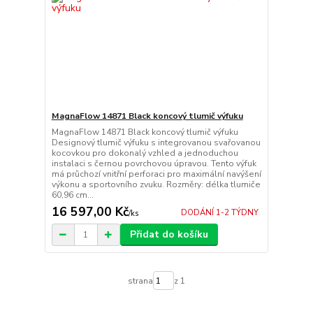
MagnaFlow 14871 Black koncový tlumič výfuku
MagnaFlow 14871 Black koncový tlumič výfuku
Designový tlumič výfuku s integrovanou svařovanou
kocovkou pro dokonalý vzhled a jednoduchou
instalaci s černou povrchovou úpravou. Tento výfuk
má průchozí vnitřní perforaci pro maximální navýšení
výkonu a sportovního zvuku. Rozměry: délka tlumiče
60,96 cm...
16 597,00 Kč
DODÁNÍ 1-2 TÝDNY
/
ks
Přidat do košíku
strana
z 1