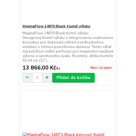
MagnaFlow 14870 Black tlumič výfuku
MagnaFlow 14870 Black tlumič výfuku
Designový tlumič výfuku s integrovanou svařovanou
kocovkou pro dokonalý vzhled a jednoduchou
instalaci s černou povrchovou úpravou. Tento výfuk
má průchozí vnitřní perforaci pro maximální navýšení
výkonu a sportovního zvuku. Rozměry: délka tlumiče
53,34 cm (21"), ...
13 866,00 Kč
Není skladem
/
ks
Přidat do košíku