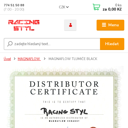
0
ks
774 51 50 88
CZK
za
0,00 Kč
(7:00 - 20:00)
Menu
Hledat
Úvod
MAGNAFLOW
MAGNAFLOW TLUMIČE BLACK