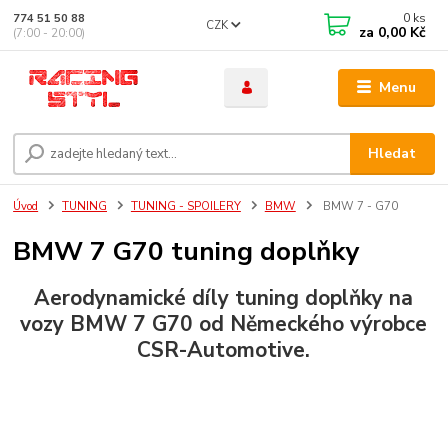
0
ks
774 51 50 88
CZK
za
0,00 Kč
(7:00 - 20:00)
Menu
Hledat
Úvod
TUNING
TUNING - SPOILERY
BMW
BMW 7 - G70
BMW 7 G70 tuning doplňky
Aerodynamické díly tuning doplňky na
vozy BMW 7 G70 od Německého výrobce
CSR-Automotive.