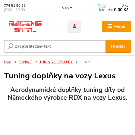
0
ks
774 51 50 88
CZK
za
0,00 Kč
(7:00 - 20:00)
Menu
Hledat
Úvod
TUNING
TUNING - SPOILERY
LEXUS
Tuning doplňky na vozy Lexus
Aerodynamické
doplňky tuning
díly od
Německého výrobce RDX na vozy
Lexus
.