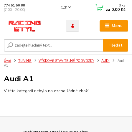
0
ks
774 51 50 88
CZK
za
0,00 Kč
(7:00 - 20:00)
Menu
Hledat
Úvod
TUNING
VÝŠKOVĚ STAVITELNÉ PODVOZKY
AUDI
Audi
A1
Audi A1
V této kategorii nebylo nalezeno žádné zboží.