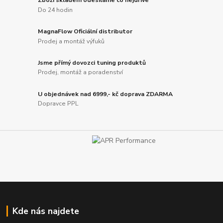
Zboží skladem odesíláme co nejdříve
Do 24 hodin
MagnaFlow Oficiální distributor
Prodej a montáž výfuků
Jsme přímý dovozci tuning produktů
Prodej, montáž a poradenství
U objednávek nad 6999,- kč doprava ZDARMA
Dopravce PPL
Kde nás najdete