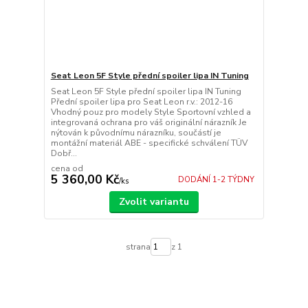
Seat Leon 5F Style přední spoiler lipa IN Tuning
Seat Leon 5F Style přední spoiler lipa IN Tuning
Přední spoiler lipa pro Seat Leon r.v.: 2012-16
Vhodný pouz pro modely Style Sportovní vzhled a
integrovaná ochrana pro váš originální nárazník Je
nýtován k původnímu nárazníku, součástí je
montážní materiál ABE - specifické schválení TÜV
Dobř...
cena od
5 360,00 Kč
DODÁNÍ 1-2 TÝDNY
/
ks
Zvolit variantu
strana
z 1