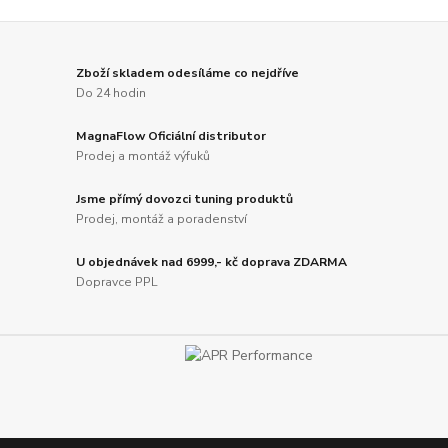
Zboží skladem odesíláme co nejdříve
Do 24 hodin
MagnaFlow Oficiální distributor
Prodej a montáž výfuků
Jsme přímý dovozci tuning produktů
Prodej, montáž a poradenství
U objednávek nad 6999,- kč doprava ZDARMA
Dopravce PPL