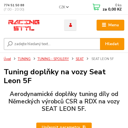
0
ks
774 51 50 88
CZK
za
0,00 Kč
(7:00 - 20:00)
Menu
Hledat
Úvod
TUNING
TUNING - SPOILERY
SEAT
SEAT LEON 5F
Tuning doplňky na vozy Seat
Leon 5F
Aerodynamické doplňky tuning díly od
Německých výrobců CSR a RDX na vozy
SEAT
LEON 5F
.
Upřesnit parametry