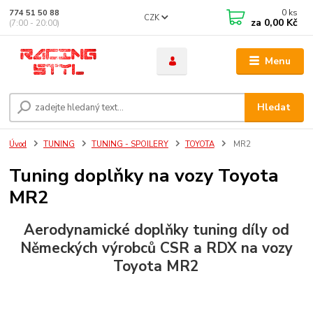
0
ks
774 51 50 88
CZK
za
0,00 Kč
(7:00 - 20:00)
Menu
Hledat
Úvod
TUNING
TUNING - SPOILERY
TOYOTA
MR2
Tuning doplňky na vozy Toyota
MR2
Aerodynamické doplňky
tuning
díly od
Německých výrobců CSR a RDX na vozy
Toyota MR2