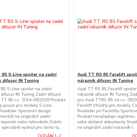
 8S S-Line spoiler na zadní
Audi TT RS 8S Facelift spoil
k difuzor IN Tuning
nárazník difuzor IN Tuning
8S S-Line spoiler na zadní
Audi TT RS 8S Facelift spoiler
 difuzor IN Tuning Zadní difuzor
nárazník difuzor IN Tuning Zad
 TT 8S r.v.: 2014-09/2018 Produkt
pro Audi TTRS 8S od r.v.: 09/
ý pouze pro modely S-Line,
Facelift Vhodný pro modely C
Roadster Sportovní design
Roadster po Faceliftu Sportov
ontáž na originální zadní
Produkt nevyžaduje registraci, 
k lepením nebo nýtováním Dobře
sebe dodané dokumenty Snad
 speciálně vyvinut pro tento ty...
na originální zadní nárazník l...
DODÁNÍ 1-2
DO