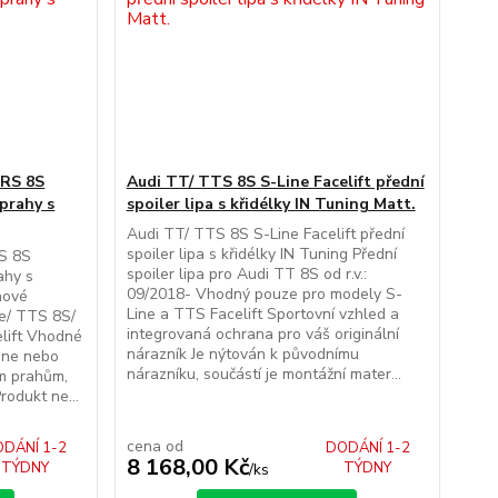
TRS 8S
Audi TT/ TTS 8S S-Line Facelift přední
 prahy s
spoiler lipa s křidélky IN Tuning Matt.
Audi TT/ TTS 8S S-Line Facelift přední
spoiler lipa s křidélky IN Tuning Přední
S 8S
spoiler lipa pro Audi TT 8S od r.v.:
ahy s
09/2018- Vhodný pouze pro modely S-
hové
Line a TTS Facelift Sportovní vzhled a
ne/ TTS 8S/
integrovaná ochrana pro váš originální
elift Vhodné
nárazník Je nýtován k původnímu
ine nebo
nárazníku, součástí je montážní mater...
m prahům,
rodukt ne...
cena od
DÁNÍ 1-2
DODÁNÍ 1-2
8 168,00 Kč
TÝDNY
TÝDNY
/
ks