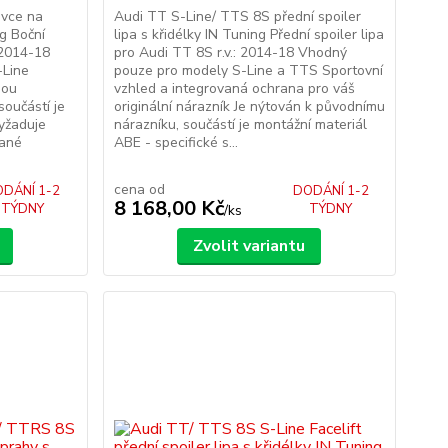
avce na
Audi TT S-Line/ TTS 8S přední spoiler
ng Boční
lipa s křidélky IN Tuning Přední spoiler lipa
: 2014-18
pro Audi TT 8S r.v.: 2014-18 Vhodný
-Line
pouze pro modely S-Line a TTS Sportovní
sou
vzhled a integrovaná ochrana pro váš
oučástí je
originální nárazník Je nýtován k původnímu
yžaduje
nárazníku, součástí je montážní materiál
dané
ABE - specifické s...
cena od
DÁNÍ 1-2
DODÁNÍ 1-2
8 168,00 Kč
TÝDNY
TÝDNY
/
ks
Zvolit variantu