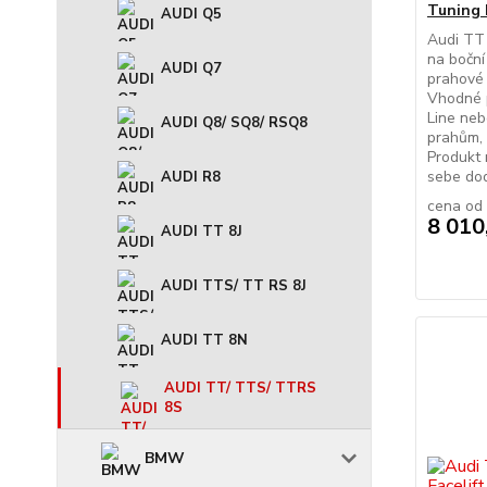
Tuning 
AUDI Q5
Audi TT 
na boční
AUDI Q7
prahové 
Vhodné 
Line neb
AUDI Q8/ SQ8/ RSQ8
prahům, 
Produkt 
sebe dod
AUDI R8
cena od
8 010
AUDI TT 8J
AUDI TTS/ TT RS 8J
AUDI TT 8N
AUDI TT/ TTS/ TTRS
8S
BMW