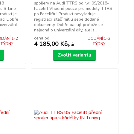
-18
spoilery na Audi TTRS od r.v.: 09/2018-
s S-Line
Facelift Vhodné pouze pro modely TTRS
rodukt je
po Faceliftu! Produkt nevyžaduje
raci Dobře
registraci, stačí mít u sebe dodané
iverzální
dokumenty. Dobře pasují, protože se
nejedná o univerzální díly, ale js...
cena od
DÁNÍ 1-2
DODÁNÍ 1-2
4 185,00 Kč
TÝDNY
TÝDNY
/
pár
Zvolit variantu