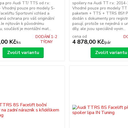
ipa pro Audi TT/ TTS od r.v.:
spoilery na Audi TT r.v.: 2014
- Vhodný pouze pro modely S-
Vhodné pouze pro modely TT 
Faceliftu Sportovní vzhled a
paketem + TTS + TTRS 8S!! P
aná ochrana pro váš originální
dodán s dokumenty pro regist
 Je nýtován k původnímu
pasují, protože se nejedná o un
u, součástí je montážní mat...
díly, ale jsou speciálně vyvin...
cena od
DODÁNÍ 1-2
DO
,00 Kč
4 878,00 Kč
TÝDNY
/
ks
/
pár
Zvolit variantu
Zvolit variantu