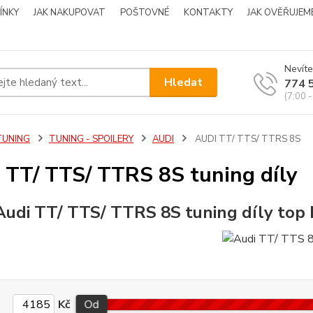
ÍNKY
JAK NAKUPOVAT
POŠTOVNÉ
KONTAKTY
JAK OVĚŘUJEM
Nevíte
Hledat
774 
(7:00 -
TUNING
TUNING - SPOILERY
AUDI
AUDI TT/ TTS/ TTRS 8S
 TT/ TTS/ TTRS 8S tuning díly
Audi TT/ TTS/ TTRS 8S tuning díly top
Kč
Od