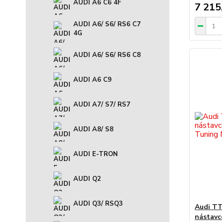
AUDI A6 C6 4F
7 215
AUDI A6/ S6/ RS6 C7
4G
AUDI A6/ S6/ RS6 C8
AUDI A6 C9
AUDI A7/ S7/ RS7
AUDI A8/ S8
AUDI E-TRON
AUDI Q2
AUDI Q3/ RSQ3
Audi TT
nástavce