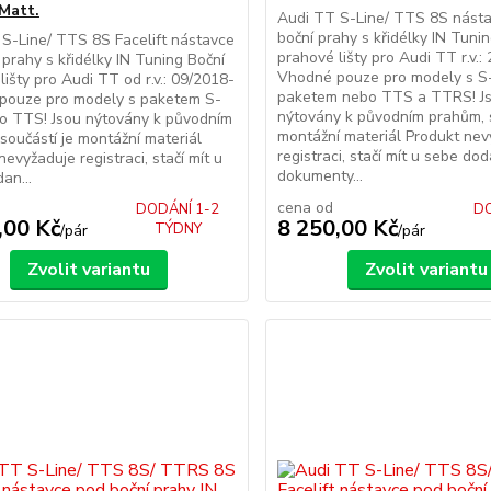
Matt.
Audi TT S-Line/ TTS 8S nást
boční prahy s křidélky IN Tuni
S-Line/ TTS 8S Facelift nástavce
prahové lišty pro Audi TT r.v.
 prahy s křidélky IN Tuning Boční
Vhodné pouze pro modely s S
lišty pro Audi TT od r.v.: 09/2018-
paketem nebo TTS a TTRS! J
pouze pro modely s paketem S-
nýtovány k původním prahům, s
o TTS! Jsou nýtovány k původním
montážní materiál Produkt nev
součástí je montážní materiál
registraci, stačí mít u sebe do
nevyžaduje registraci, stačí mít u
dokumenty...
an...
cena od
DODÁNÍ 1-2
DO
,00 Kč
8 250,00 Kč
TÝDNY
/
pár
/
pár
Zvolit variantu
Zvolit variantu