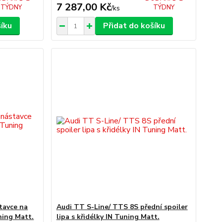
7 287,00 Kč
TÝDNY
TÝDNY
/
ks
šíku
Přidat do košíku
tavce na
Audi TT S-Line/ TTS 8S přední spoiler
ning Matt.
lipa s křidélky IN Tuning Matt.