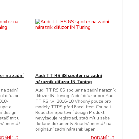
er na zadní
Audi TT RS 8S spoiler na zadní
nárazník difuzor IN Tuning
 na zadní
Audi TT RS 8S spoiler na zadní nárazník
ní difuzor
difuzor IN Tuning Zadní difuzor pro Audi
2018-
TT RS r.v.: 2016-18 Vhodný pouze pro
oupe a
modely TTRS před Faceliftem Coupe i
ní design
Roadster Sportovní design Produkt
stačí mít u
nevyžaduje registraci, stačí mít u sebe
ná montáž
dodané dokumenty Snadná montáž na
originální zadní nárazník lepen...
DÁNÍ 1-2
DODÁNÍ 1-2