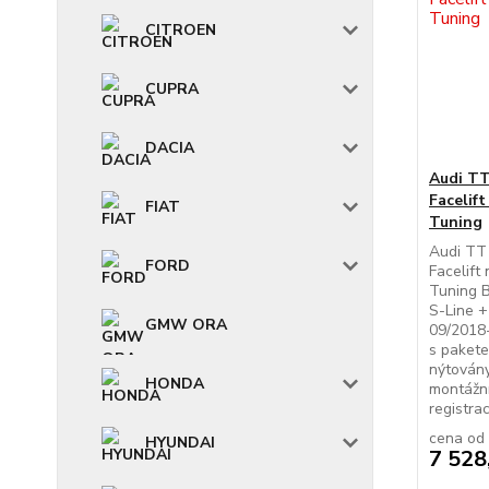
CITROEN
CUPRA
DACIA
Audi TT
Facelif
FIAT
Tuning
Audi TT
FORD
Facelift
Tuning B
S-Line +
GMW ORA
09/2018-
s paket
nýtovány
HONDA
montážní
registrac.
cena od
HYUNDAI
7 528