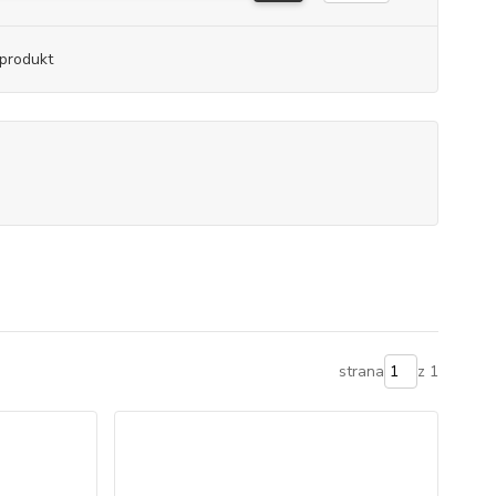
produkt
strana
z 1