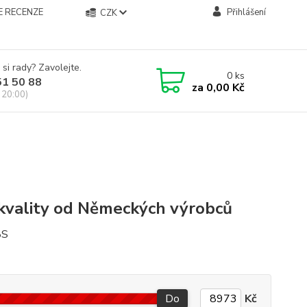
E RECENZE
Přihlášení
CZK
 si rady? Zavolejte.
0
ks
51 50 88
za
0,00 Kč
 20:00)
 kvality od Německých výrobců
Do
Kč