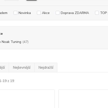
adem
Novinka
Akce
Doprava ZDARMA
TOP 
ce
o Noak Tuning
(47)
jší
Nejlevnější
Nejdražší
1-19 z 19