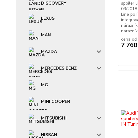
DISCOVERY
spoiler l
09/2018
Line po 
LEXUS
integrov
nárazník
nárazník
MAN
cena od
7 768
MAZDA
MERCEDES BENZ
MG
MINI COOPER
MITSUBISHI
NISSAN