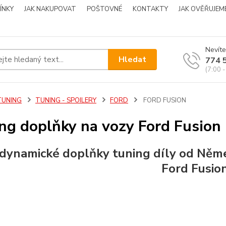
ÍNKY
JAK NAKUPOVAT
POŠTOVNÉ
KONTAKTY
JAK OVĚŘUJEM
Nevíte
Hledat
774 
(7:00 -
TUNING
TUNING - SPOILERY
FORD
FORD FUSION
ng doplňky na vozy Ford Fusion
dynamické doplňky tuning díly od Něm
Ford Fusion