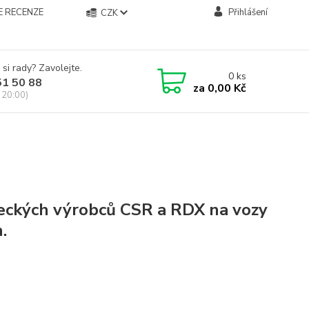
E RECENZE
Přihlášení
CZK
 si rady? Zavolejte.
0
ks
51 50 88
za
0,00 Kč
 20:00)
eckých výrobců CSR a RDX na vozy
.