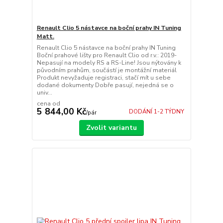
Renault Clio 5 nástavce na boční prahy IN Tuning
Matt.
Renault Clio 5 nástavce na boční prahy IN Tuning
Boční prahové lišty pro Renault Clio od r.v.: 2019-
Nepasují na modely RS a RS-Line! Jsou nýtovány k
původním prahům, součástí je montážní materiál
Produkt nevyžaduje registraci, stačí mít u sebe
dodané dokumenty Dobře pasují, nejedná se o
univ...
cena od
5 844,00 Kč
DODÁNÍ 1-2 TÝDNY
/
pár
Zvolit variantu