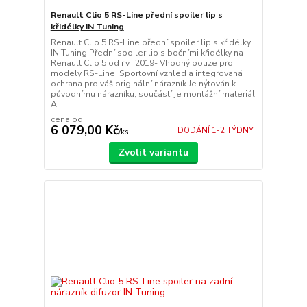
Renault Clio 5 RS-Line přední spoiler lip s
křidélky IN Tuning
Renault Clio 5 RS-Line přední spoiler lip s křidélky
IN Tuning Přední spoiler lip s bočními křidélky na
Renault Clio 5 od r.v.: 2019- Vhodný pouze pro
modely RS-Line! Sportovní vzhled a integrovaná
ochrana pro váš originální nárazník Je nýtován k
původnímu nárazníku, součástí je montážní materiál
A...
cena od
6 079,00 Kč
DODÁNÍ 1-2 TÝDNY
/
ks
Zvolit variantu