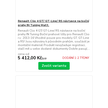
Renault Clio 4 GT/ GT-Line/ RS nástavce na boční
prahy IN Tuning Matt.
Renault Clio 4 GT/ GT-Line/ RS nástavce na boční
prahy IN Tuning Boční prahové lišty pro Renault Clio
r.v.: 2013-16 Vhodné pouze pro modely GT, GT-Line
a RS! Jsou nýtovány k původním prahům, součástí je
montážní materiál Produkt nevyžaduje registraci,
stačí mít u sebe dodané dokumenty Dobře pasují,...
cena od
5 412,00 Kč
DODÁNÍ 1-2 TÝDNY
/
pár
Zvolit variantu