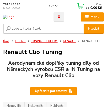
0
ks
774 51 50 88
CZK
za
0,00 Kč
(7:00 - 20:00)
Menu
Hledat
Úvod
TUNING
TUNING - SPOILERY
RENAULT
RENAULT CLIO
Renault Clio Tuning
Aerodynamické doplňky tuning díly od
Německých výrobců CSR a IN Tuning na
vozy
Renault Clio
Upřesnit parametry
Nejnovější
Nejlevnější
Nejdražší