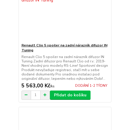
Renault Clio 5 spoiler na zadní nárazník difuzor IN
Tuning
Renault Clio 5 spoiler na zadní nárazník difuzor IN
Tuning Zadní difuzor pro Renault Clio od r.v.: 2019-
Není vhodný pro modely RS-Line! Sportovní design
Produkt nevyžaduje registraci, stačí mít u sebe
dodané dokumenty Pro snadnou instalaci pod
originální difuzor, lepením nebo nýtováním Dobř...
5 563,00 Kč
DODÁNÍ 1-2 TÝDNY
/
ks
Přidat do košíku