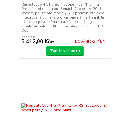
Renault Clio 4 GT přední spoiler lipa IN Tuning
Přední spoiler lipa pro Renault Clio od r.v.: 2013-
Vhodný pouze pro modely GT Sportovní vzhled a
integrovaná ochrana pro váš originální nárazník Je
nýtován k původnímu nárazníku, součástí je
montážní materiál ABE - specifické schválení TÜV
Dob...
cena od
5 412,00 Kč
DODÁNÍ 1-2 TÝDNY
/
ks
Zvolit variantu