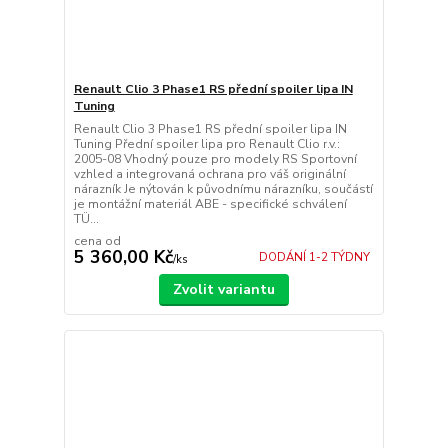
Renault Clio 3 Phase1 RS přední spoiler lipa IN
Tuning
Renault Clio 3 Phase1 RS přední spoiler lipa IN
Tuning Přední spoiler lipa pro Renault Clio r.v.:
2005-08 Vhodný pouze pro modely RS Sportovní
vzhled a integrovaná ochrana pro váš originální
nárazník Je nýtován k původnímu nárazníku, součástí
je montážní materiál ABE - specifické schválení
TÜ...
cena od
5 360,00 Kč
DODÁNÍ 1-2 TÝDNY
/
ks
Zvolit variantu