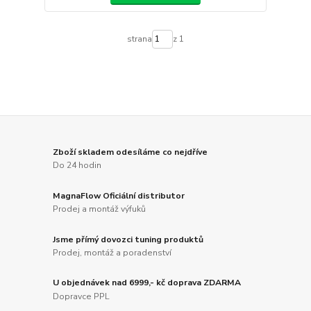
strana
z 1
Zboží skladem odesíláme co nejdříve
Do 24 hodin
MagnaFlow Oficiální distributor
Prodej a montáž výfuků
Jsme přímý dovozci tuning produktů
Prodej, montáž a poradenství
U objednávek nad 6999,- kč doprava ZDARMA
Dopravce PPL