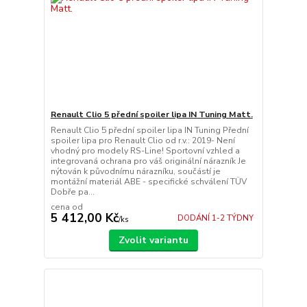
Renault Clio 5 přední spoiler lipa IN Tuning Matt.
Renault Clio 5 přední spoiler lipa IN Tuning Přední
spoiler lipa pro Renault Clio od r.v.: 2019- Není
vhodný pro modely RS-Line! Sportovní vzhled a
integrovaná ochrana pro váš originální nárazník Je
nýtován k původnímu nárazníku, součástí je
montážní materiál ABE - specifické schválení TÜV
Dobře pa...
cena od
5 412,00 Kč
DODÁNÍ 1-2 TÝDNY
/
ks
Zvolit variantu