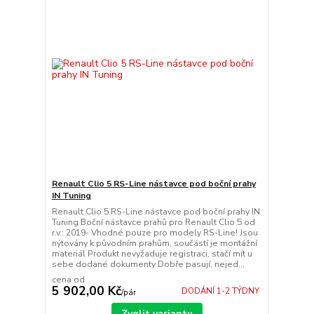
Renault Clio 5 RS-Line nástavce pod boční prahy
IN Tuning
Renault Clio 5 RS-Line nástavce pod boční prahy IN
Tuning Boční nástavce prahů pro Renault Clio 5 od
r.v.: 2019- Vhodné pouze pro modely RS-Line! Jsou
nýtovány k původním prahům, součástí je montážní
materiál Produkt nevyžaduje registraci, stačí mít u
sebe dodané dokumenty Dobře pasují, nejed...
cena od
5 902,00 Kč
DODÁNÍ 1-2 TÝDNY
/
pár
Zvolit variantu