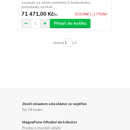
souladu se všemi místními či federálními
požadavky na hluk. ...
71 471,00 Kč
DODÁNÍ 1-2 TÝDNY
/
ks
Přidat do košíku
strana
z 1
Zboží skladem odesíláme co nejdříve
Do 24 hodin
MagnaFlow Oficiální distributor
Prodej a montáž výfuků