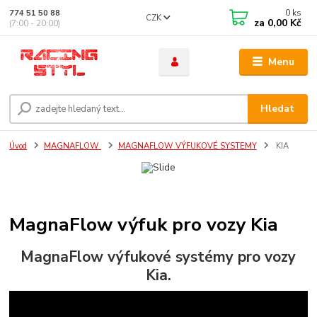
0
ks
774 51 50 88
CZK
za
0,00 Kč
(7:00 - 20:00)
Menu
Hledat
Úvod
MAGNAFLOW
MAGNAFLOW VÝFUKOVÉ SYSTEMY
KIA
MagnaFlow výfuk pro vozy Kia
MagnaFlow výfukové systémy pro vozy
Kia.