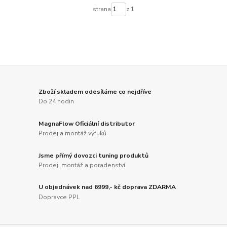
strana
z 1
Zboží skladem odesíláme co nejdříve
Do 24 hodin
MagnaFlow Oficiální distributor
Prodej a montáž výfuků
Jsme přímý dovozci tuning produktů
Prodej, montáž a poradenství
U objednávek nad 6999,- kč doprava ZDARMA
Dopravce PPL