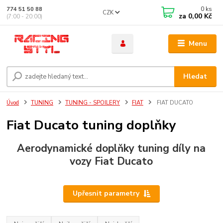
0
ks
774 51 50 88
CZK
za
0,00 Kč
(7:00 - 20:00)
Menu
Hledat
Úvod
TUNING
TUNING - SPOILERY
FIAT
FIAT DUCATO
Fiat Ducato tuning doplňky
Aerodynamické doplňky tuning díly na
vozy Fiat Ducato
Upřesnit parametry