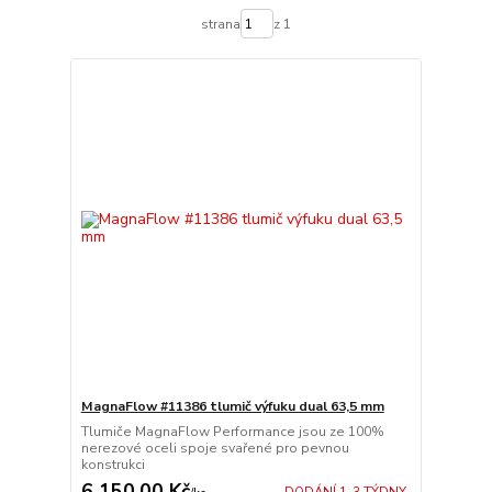
strana
z 1
MagnaFlow #11386 tlumič výfuku dual 63,5 mm
Tlumiče MagnaFlow Performance jsou ze 100%
nerezové oceli spoje svařené pro pevnou
konstrukci
6 150,00 Kč