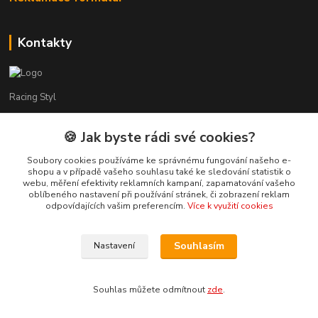
Kontakty
Racing Styl
Karel Muláček
🍪 Jak byste rádi své cookies?
774 51 50 88
(7:00 - 20:00)
Soubory cookies používáme ke správnému fungování našeho e-
shopu a v případě vašeho souhlasu také ke sledování statistik o
webu, měření efektivity reklamních kampaní, zapamatování vašeho
shop@racingstyl.com
oblíbeného nastavení při používání stránek, či zobrazení reklam
odpovídajících vašim preferencím.
Více k využití cookies
Souhlasím
Nastavení
© Copyright 2013-2026 Racing Styl Performance
Souhlas můžete odmítnout
zde
.
Vytvořeno na
Eshop-rychle.cz