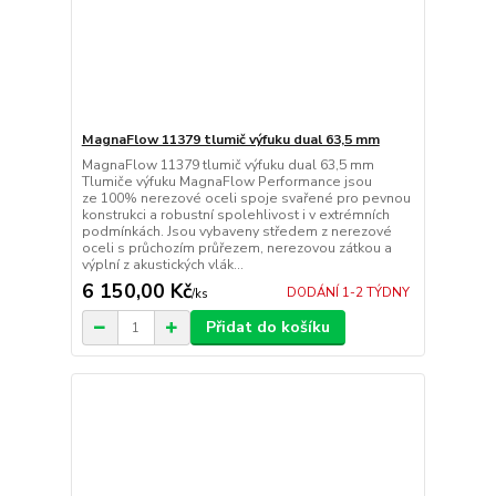
MagnaFlow 11379 tlumič výfuku dual 63,5 mm
MagnaFlow 11379 tlumič výfuku dual 63,5 mm
Tlumiče výfuku MagnaFlow Performance jsou
ze 100% nerezové oceli spoje svařené pro pevnou
konstrukci a robustní spolehlivost i v extrémních
podmínkách. Jsou vybaveny středem z nerezové
oceli s průchozím průřezem, nerezovou zátkou a
výplní z akustických vlák...
6 150,00 Kč
DODÁNÍ 1-2 TÝDNY
/
ks
Přidat do košíku