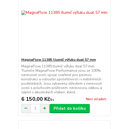
MagnaFlow 11385 tlumič výfuku dual 57 mm
MagnaFlow 11385 tlumič výfuku dual 57 mm
Tlumiče MagnaFlow Performance jsou ze 100%
nerezové oceli spoje svařené pro pevnou
konstrukci a robustní spolehlivost i v extrémních
podmínkách. Jsou vybaveny středem z nerezové
oceli s průchozím průřezem, nerezovou zátkou a
výplní z akustických vláken, které...
6 150,00 Kč
Není skladem
/
ks
Přidat do košíku