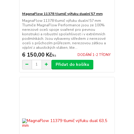
MagnaFlow 11378 tlumič výfuku dualní 57 mm
MagnaFlow 11378 tlumič výfuku dualní 57 mm
Tlumiče MagnaFlow Performance jsou ze 100%
nerezové oceli spoje svařené pro pevnou
konstrukci a robustní spolehlivost i v extrémních
podmínkách. Jsou vybaveny středem z nerezové
oceli s průchozím průřezem, nerezovou zátkou a
výplní z akustických vláken, kte...
6 150,00 Kč
DODÁNÍ 1-2 TÝDNY
/
ks
Přidat do košíku