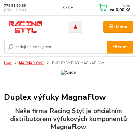
0
ks
774 51 50 88
CZK
za
0,00 Kč
(7:00 - 20:00)
Menu
Hledat
Úvod
MAGNAFLOW
DUPLEX VÝFUKY MAGNAFLOW
Duplex výfuky MagnaFlow
Naše firma Racing Styl je oficiálním
distributorem výfukových komponentů
MagnaFlow