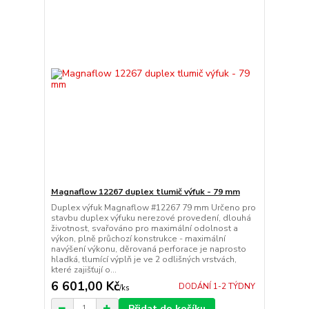
Magnaflow 12267 duplex tlumič výfuk - 79 mm
Duplex výfuk Magnaflow #12267 79 mm Určeno pro
stavbu duplex výfuku nerezové provedení, dlouhá
životnost, svařováno pro maximální odolnost a
výkon, plně průchozí konstrukce - maximální
navýšení výkonu, děrovaná perforace je naprosto
hladká, tlumící výplň je ve 2 odlišných vrstvách,
které zajišťují o...
6 601,00 Kč
DODÁNÍ 1-2 TÝDNY
/
ks
Přidat do košíku