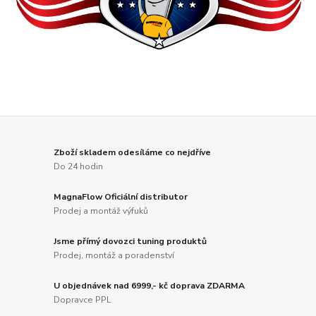
Zboží skladem odesíláme co nejdříve
Do 24 hodin
MagnaFlow Oficiální distributor
Prodej a montáž výfuků
Jsme přímý dovozci tuning produktů
Prodej, montáž a poradenství
U objednávek nad 6999,- kč doprava ZDARMA
Dopravce PPL