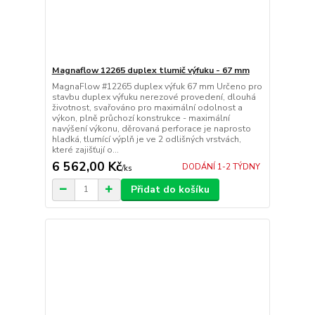
Magnaflow 12265 duplex tlumič výfuku - 67 mm
MagnaFlow #12265 duplex výfuk 67 mm Určeno pro
stavbu duplex výfuku nerezové provedení, dlouhá
životnost, svařováno pro maximální odolnost a
výkon, plně průchozí konstrukce - maximální
navýšení výkonu, děrovaná perforace je naprosto
hladká, tlumící výplň je ve 2 odlišných vrstvách,
které zajišťují o...
6 562,00 Kč
DODÁNÍ 1-2 TÝDNY
/
ks
Přidat do košíku