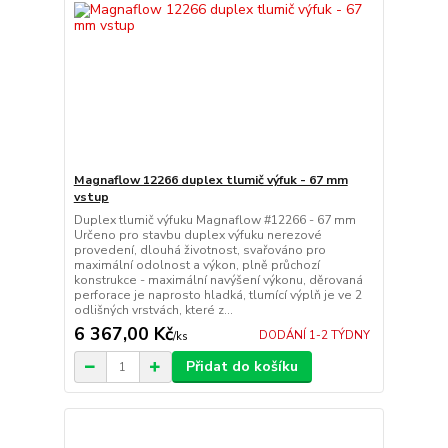
Magnaflow 12266 duplex tlumič výfuk - 67 mm
vstup
Duplex tlumič výfuku Magnaflow #12266 - 67 mm
Určeno pro stavbu duplex výfuku nerezové
provedení, dlouhá životnost, svařováno pro
maximální odolnost a výkon, plně průchozí
konstrukce - maximální navýšení výkonu, děrovaná
perforace je naprosto hladká, tlumící výplň je ve 2
odlišných vrstvách, které z...
6 367,00 Kč
DODÁNÍ 1-2 TÝDNY
/
ks
Přidat do košíku