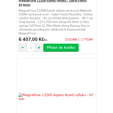
MagnaFlow 12258 tlumič výfuku - Satin Finish
63,5mm
MagnaFlow 12258 tlumič výfuku nerezový Materiál:
100% nerezová ocel - Satin Finish Rozměry: Délka
celého tlumiče - 61 cm Délka těla tlumiče - 45,7 cm
Ovál tlumič - 127 x 203 mm Vstup 63,5mm (2,5in)
výstup 2x57mm (2,25in) Naše firma Racing Styl je
oficiálním prodejcem výfukových komponentů
MagnaFlow...
6 407,00 Kč
DODÁNÍ 1-2 TÝDNY
/
ks
Přidat do košíku