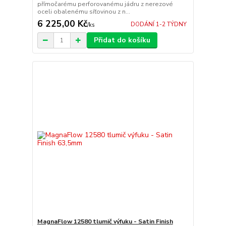
přímočarému perforovanému jádru z nerezové
oceli obalenému síťovinou z n...
6 225,00 Kč
DODÁNÍ 1-2 TÝDNY
/
ks
Přidat do košíku
MagnaFlow 12580 tlumič výfuku - Satin Finish