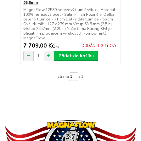
63,5mm
MagnaFlow 12580 nerezový tlumič výfuku Materiál:
100% nerezová ocel - Satin Finish Rozměry: Délka
celého tlumiče - 71 cm Délka těla tlumiče - 56 cm
Ovál tlumič - 127 x 279 mm Vstup 63,5 mm (2,5in)
výstup 2x57mm (2,25in) Naše firma Racing Styl je
oficiálním prodejcem výfukových komponentů
MagnaFlow....
7 709,00 Kč
DODÁNÍ 1-2 TÝDNY
/
ks
Přidat do košíku
strana
z 1