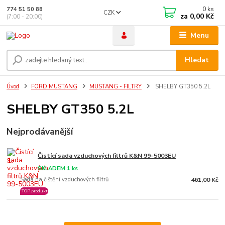
0
ks
774 51 50 88
CZK
za
0,00 Kč
(7:00 - 20:00)
Menu
Hledat
Úvod
FORD MUSTANG
MUSTANG - FILTRY
SHELBY GT350 5.2L
SHELBY GT350 5.2L
Nejprodávanější
Čistící sada vzduchových filtrů K&N 99-5003EU
1.
SKLADEM 1 ks
Sada na čištění vzduchových filtrů
461,00 Kč
TOP produkt