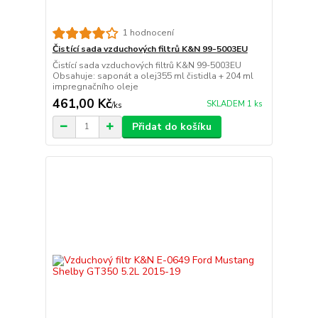
1 hodnocení
Čistící sada vzduchových filtrů K&N 99-5003EU
Čistící sada vzduchových filtrů K&N 99-5003EU
Obsahuje: saponát a olej355 ml čistidla + 204 ml
impregnačního oleje
461,00 Kč
SKLADEM 1 ks
/
ks
Přidat do košíku