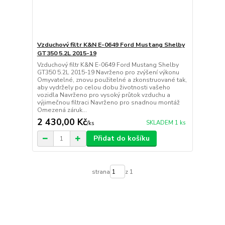
Vzduchový filtr K&N E-0649 Ford Mustang Shelby
GT350 5.2L 2015-19
Vzduchový filtr K&N E-0649 Ford Mustang Shelby
GT350 5.2L 2015-19 Navrženo pro zvýšení výkonu
Omyvatelné, znovu použitelné a zkonstruované tak,
aby vydržely po celou dobu životnosti vašeho
vozidla Navrženo pro vysoký průtok vzduchu a
výjimečnou filtraci Navrženo pro snadnou montáž
Omezená záruk...
2 430,00 Kč
SKLADEM 1 ks
/
ks
Přidat do košíku
strana
z 1