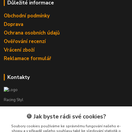
Důležité informace
Obchodní podmínky
Doprava
Ochrana osobních údajů
Ověřování recenzí
Vrácení zboží
Reklamace formulář
Kontakty
Racing Styl
Karel Muláček
🍪 Jak byste rádi své cookies?
774 51 50 88
(7:00 - 20:00)
Soubory cookies používáme ke správnému fungování našeho e-
shopu a v případě vašeho souhlasu také ke sledování statistik o