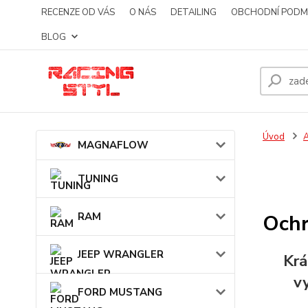
RECENZE OD VÁS
O NÁS
DETAILING
OBCHODNÍ PODM
BLOG
Úvod
MAGNAFLOW
TUNING
RAM
Ochr
JEEP WRANGLER
Krá
v
FORD MUSTANG