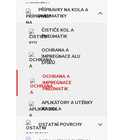
PŘÍPRAVKY NA KOLA A
PNEUMATIKY
ČISTIČE KOL A
PNEUMATIK
OCHRANA A
IMPREGNACE ALU
DISKŮ
OCHRANA A
IMPREGNACE
PNEUMATIK
APLIKÁTORY A UTĚRKY
NA KOLA
OSTATNÍ POVRCHY