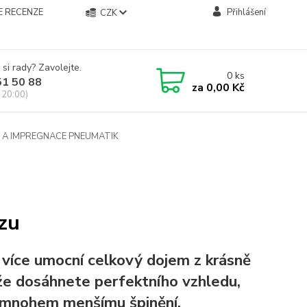
E RECENZE
Přihlášení
CZK
 si rady? Zavolejte.
0
ks
51 50 88
za
0,00 Kč
 20:00)
A IMPREGNACE PNEUMATIK
zu
více umocní celkový dojem z krásně
že dosáhnete perfektního vzhledu,
a mnohem menšímu špinění.