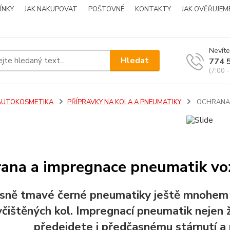
ÍNKY
JAK NAKUPOVAT
POŠTOVNÉ
KONTAKTY
JAK OVĚŘUJEM
Nevíte
Hledat
774 
(7:00 -
AUTOKOSMETIKA
PŘÍPRAVKY NA KOLA A PNEUMATIKY
OCHRANA 
ana a impregnace pneumatik vo
sně tmavé černé pneumatiky ještě mnohem 
yčištěných kol. Impregnací pneumatik nejen 
předejdete i předčasnému stárnutí 