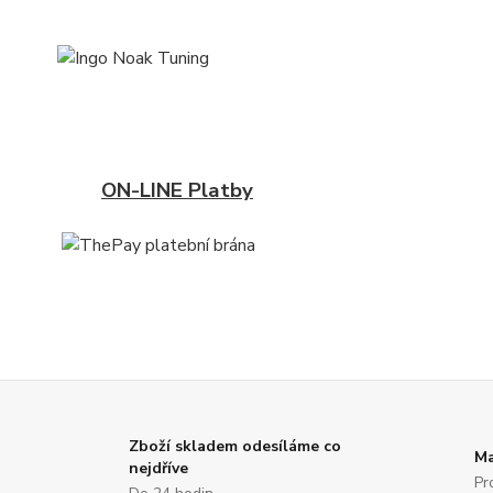
ON-LINE Platby
Zboží skladem odesíláme co
Ma
nejdříve
Pr