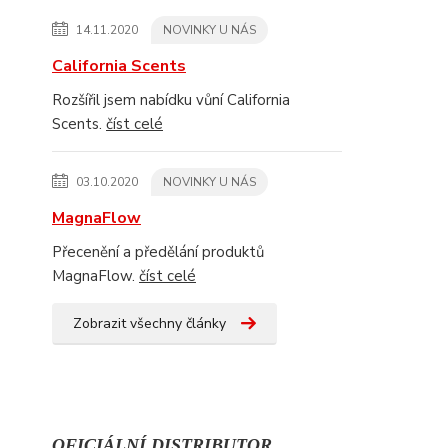
14.11.2020
NOVINKY U NÁS
California Scents
Rozšířil jsem nabídku vůní California
Scents.
číst celé
03.10.2020
NOVINKY U NÁS
MagnaFlow
Přecenění a předělání produktů
MagnaFlow.
číst celé
Zobrazit všechny články
OFICIÁLNÍ DISTRIBUTOR