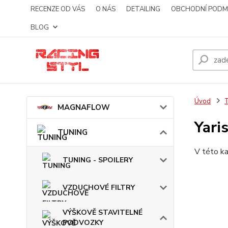
RECENZE OD VÁS
O NÁS
DETAILING
OBCHODNÍ PODM
BLOG
Úvod
MAGNAFLOW
Yari
TUNING
V této ka
TUNING - SPOILERY
VZDUCHOVÉ FILTRY
VÝŠKOVĚ STAVITELNÉ
PODVOZKY