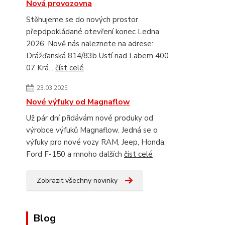
Nová provozovna
Stěhujeme se do nových prostor
přepdpokládané otevření konec Ledna
2026. Nově nás naleznete na adrese:
Drážďanská 814/83b Ustí nad Labem 400
07 Krá...
číst celé
23.03.2025
Nové výfuky od Magnaflow
Už pár dní přidávám nové produky od
výrobce výfuků Magnaflow. Jedná se o
výfuky pro nové vozy RAM, Jeep, Honda,
Ford F-150 a mnoho dalších
číst celé
Zobrazit všechny novinky
Blog