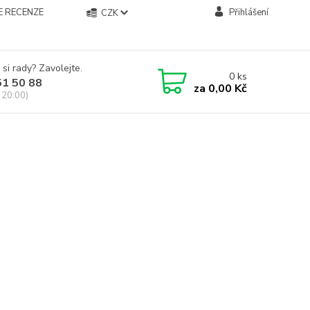
E RECENZE
Přihlášení
CZK
 si rady? Zavolejte.
0
ks
51 50 88
za
0,00 Kč
 20:00)