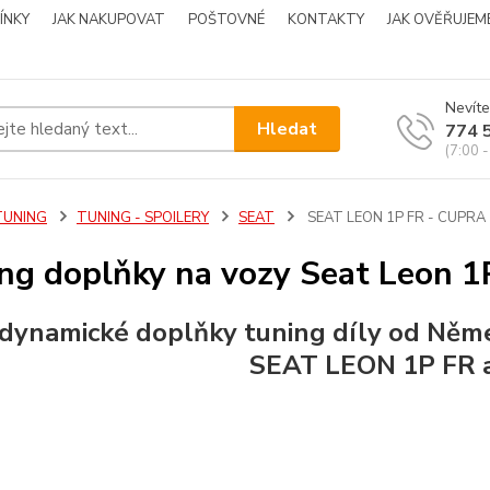
ÍNKY
JAK NAKUPOVAT
POŠTOVNÉ
KONTAKTY
JAK OVĚŘUJEM
Nevíte
Hledat
774 
(7:00 -
TUNING
TUNING - SPOILERY
SEAT
SEAT LEON 1P FR - CUPRA
ng doplňky na vozy Seat Leon 1
dynamické doplňky
tuning
díly od Něm
SEAT
LEON 1P FR