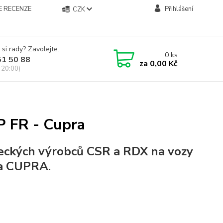
E RECENZE
Přihlášení
CZK
 si rady? Zavolejte.
0
ks
51 50 88
za
0,00 Kč
 20:00)
P FR - Cupra
eckých výrobců CSR a RDX na vozy
a
CUPRA
.