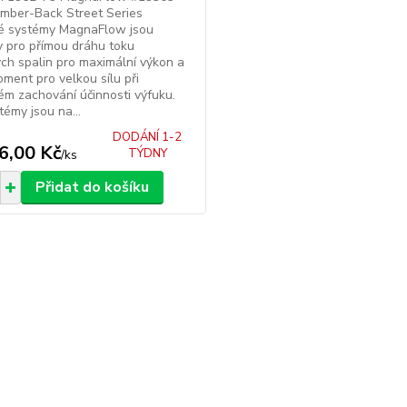
mber-Back Street Series
é systémy MagnaFlow jsou
 pro přímou dráhu toku
ch spalin pro maximální výkon a
oment pro velkou sílu při
m zachování účinnosti výfuku.
témy jsou na...
DODÁNÍ 1-2
6,00 Kč
TÝDNY
/
ks
Přidat do košíku