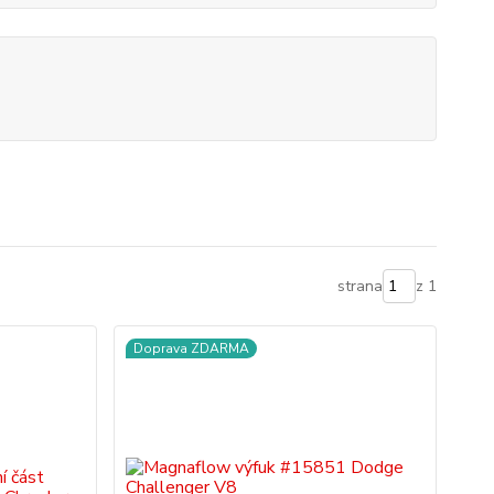
strana
z 1
Doprava ZDARMA