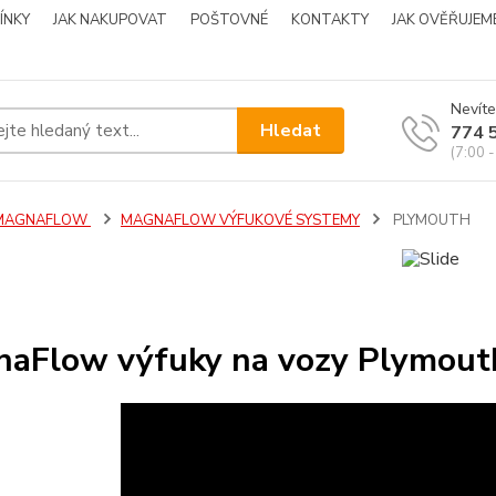
ÍNKY
JAK NAKUPOVAT
POŠTOVNÉ
KONTAKTY
JAK OVĚŘUJEM
Nevíte
Hledat
774 
(7:00 -
MAGNAFLOW
MAGNAFLOW VÝFUKOVÉ SYSTEMY
PLYMOUTH
aFlow výfuky na vozy Plymout