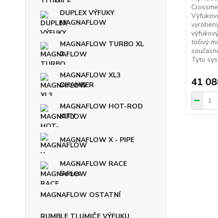
Crossme
DUPLEX VÝFUKY
Výfukov
MAGNAFLOW
vyrobeny
výfukový
točivý m
MAGNAFLOW TURBO XL
současné
1
Tyto sys
MAGNAFLOW XL3
41 08
CHAMBER
MAGNAFLOW HOT-ROD
KITY
MAGNAFLOW X - PIPE
MAGNAFLOW RACE
Series
MAGNAFLOW OSTATNÍ
RUMBLE TLUMIČE VÝFUKU