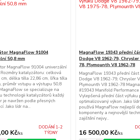
átor MagnaFlow 91004
MagnaFlow 19343 přední čás
ální 50,8 mm
Dodge V8 1962-79, Chrysler
78, Plymounth V8 1962-78
tor MagnaFlow 91004 univerzální
Rozměry katalyzátoru: celková
MagnaFlow 19343 přední část
 cm, délka těla 22,86 cm, šřka těla
Dodge V8 1962-79, Chrysler 
, průměr vstupu a výstupu 50,8
Plymounth V8 1962-78 Magn
MagnaFlow se specializuje na
#19343 Manifold Performance
u technologii katalyzátorů každý
Vylepšená přední část výfuku 
r je navržen podle přesných
optimalizovaný výkon. Jako lídr
í. Jako lídr na...
používá MagnaFlow nejlepší d
komponenty a nejnovější techn
zajištění nejvy...
DODÁNÍ 1-2
DO
,00 Kč
16 500,00 Kč
TÝDNY
/
ks
/
ks