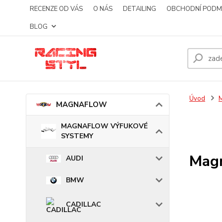
RECENZE OD VÁS
O NÁS
DETAILING
OBCHODNÍ PODM
BLOG
Úvod
MAGNAFLOW
MAGNAFLOW VÝFUKOVÉ
SYSTEMY
Magn
AUDI
BMW
CADILLAC