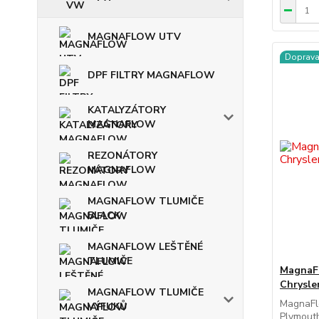
MAGNAFLOW UTV
Doprav
DPF FILTRY MAGNAFLOW
KATALYZÁTORY
MAGNAFLOW
REZONÁTORY
MAGNAFLOW
MAGNAFLOW TLUMIČE
BLACK
MAGNAFLOW LEŠTĚNÉ
TLUMIČE
MagnaFl
Chrysle
MAGNAFLOW TLUMIČE
MagnaFl
VÝFUKŮ
Plymout