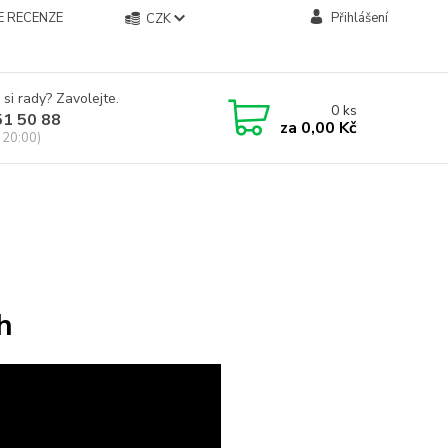
E RECENZE
Přihlášení
CZK
 si rady? Zavolejte.
0
ks
51 50 88
za
0,00 Kč
 20:00)
h