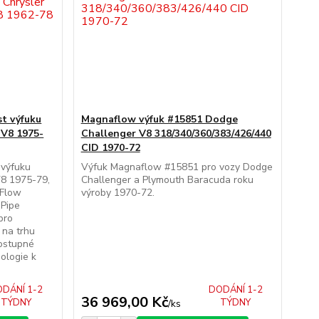
t výfuku
Magnaflow výfuk #15851 Dodge
 V8 1975-
Challenger V8 318/340/360/383/426/440
CID 1970-72
 výfuku
Výfuk Magnaflow #15851 pro vozy Dodge
V8 1975-79,
Challenger a Plymouth Baracuda roku
aFlow
výroby 1970-72.
 Pipe
pro
 na trhu
ostupné
ologie k
DÁNÍ 1-2
DODÁNÍ 1-2
36 969,00 Kč
TÝDNY
TÝDNY
/
ks