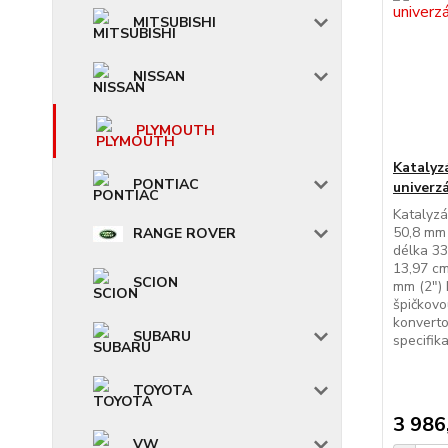
MITSUBISHI
NISSAN
PLYMOUTH
Katalyz
PONTIAC
univerz
Katalyzá
50,8 mm 
RANGE ROVER
délka 33
13,97 cm
SCION
mm (2") 
špičkovo
konverto
SUBARU
specifikac
TOYOTA
3 986
VW