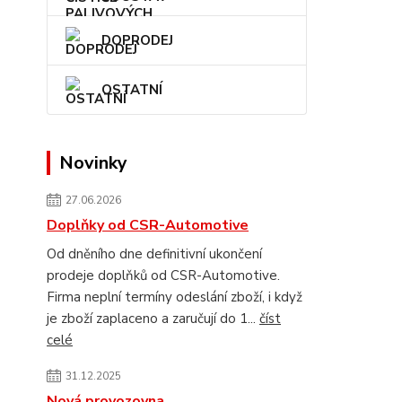
DOPRODEJ
OSTATNÍ
Novinky
27.06.2026
Doplňky od CSR-Automotive
Od dněního dne definitivní ukončení
prodeje doplňků od CSR-Automotive.
Firma neplní termíny odeslání zboží, i když
je zboží zaplaceno a zaručují do 1...
číst
celé
31.12.2025
Nová provozovna