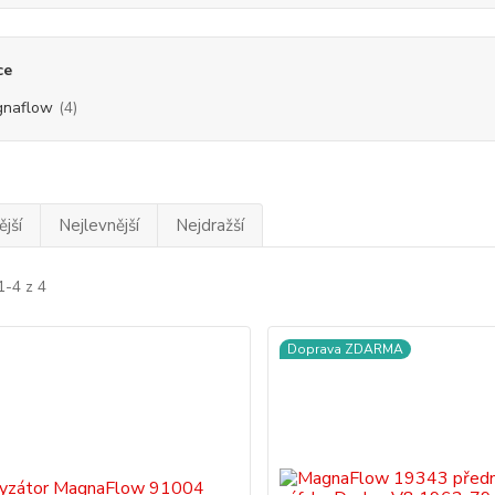
ce
naflow
(4)
jší
Nejlevnější
Nejdražší
1-4 z 4
Doprava ZDARMA