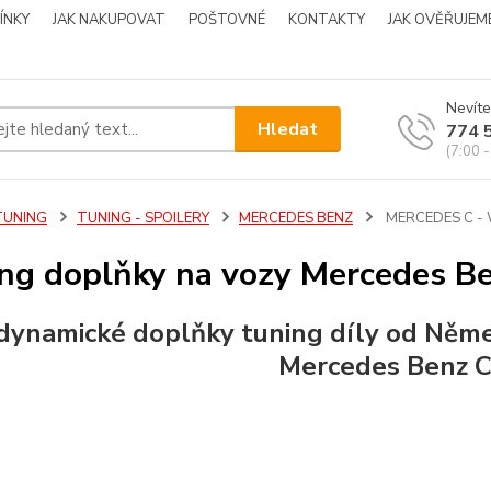
ÍNKY
JAK NAKUPOVAT
POŠTOVNÉ
KONTAKTY
JAK OVĚŘUJEM
Nevíte
Hledat
774 
(7:00 -
TUNING
TUNING - SPOILERY
MERCEDES BENZ
MERCEDES C -
ng doplňky na vozy Mercedes 
dynamické doplňky tuning díly od Něm
Mercedes Benz 