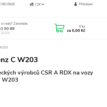
E RECENZE
Přihlášení
CZK
 si rady? Zavolejte.
0
ks
51 50 88
za
0,00 Kč
 20:00)
 W203
Benz C W203
eckých výrobců CSR A RDX na vozy
C W203