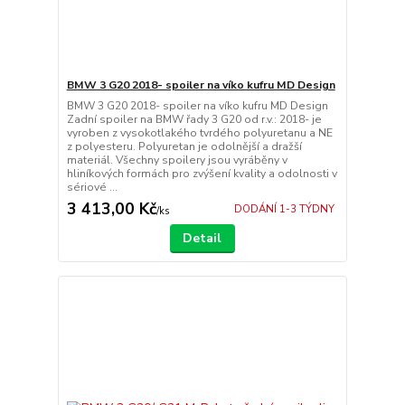
BMW 3 G20 2018- spoiler na víko kufru MD Design
BMW 3 G20 2018- spoiler na víko kufru MD Design
Zadní spoiler na BMW řady 3 G20 od r.v.: 2018- je
vyroben z vysokotlakého tvrdého polyuretanu a NE
z polyesteru. Polyuretan je odolnější a dražší
materiál. Všechny spoilery jsou vyráběny v
hliníkových formách pro zvýšení kvality a odolnosti v
sériové ...
3 413,00 Kč
DODÁNÍ 1-3 TÝDNY
/
ks
Detail