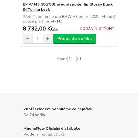
BMW M3 G80/G81 přední spoiler lip Glossy Black
IN Tuning Lesk
Přední spoiler lip pro BMW M3 od r.v.: 2021- Vhodný
pouze pro modely M3
8 732,00 Kč
DODÁNÍ 1-2 TÝDNY
/
ks
Přidat do košíku
strana
z 1
Zboží skladem odesíláme co nejdříve
Do 24 hodin
MagnaFlow Oficiální distributor
Prodej a montáž výfuků