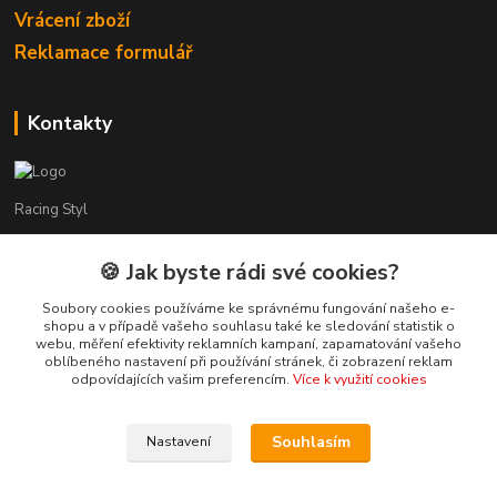
Vrácení zboží
Reklamace formulář
Kontakty
Racing Styl
Karel Muláček
🍪 Jak byste rádi své cookies?
774 51 50 88
(7:00 - 20:00)
Soubory cookies používáme ke správnému fungování našeho e-
shopu a v případě vašeho souhlasu také ke sledování statistik o
webu, měření efektivity reklamních kampaní, zapamatování vašeho
shop@racingstyl.com
oblíbeného nastavení při používání stránek, či zobrazení reklam
odpovídajících vašim preferencím.
Více k využití cookies
Souhlasím
Nastavení