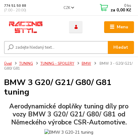
0
ks
774 51 50 88
CZK
za
0,00 Kč
(7:00 - 20:00)
Menu
Hledat
Úvod
TUNING
TUNING - SPOILERY
BMW
BMW 3 - G20/ G21/
G80/ G81
BMW 3 G20/ G21/ G80/ G81
tuning
Aerodynamické doplňky tuning díly pro
vozy BMW 3 G20/ G21/ G80/ G81 od
Německého výrobce CSR-Automotive.