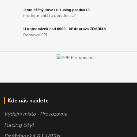
Jsme přímý dovozci tuning produktů
Prodej, montáž a poradenství
U objednávek nad 6999,- kč doprava ZDARMA
Dopravce PPL
Kde nás najdete
Výdejní místo - Provozovna
Racing Styl
Drážďanská 814/83b