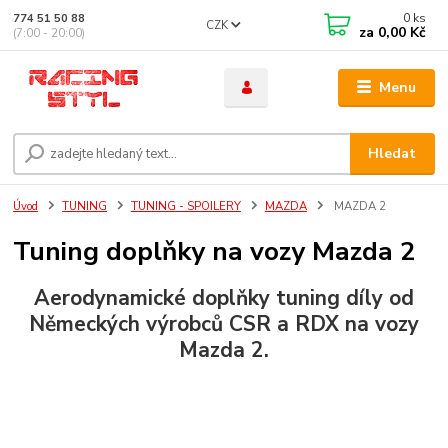
0
ks
774 51 50 88
CZK
za
0,00 Kč
(7:00 - 20:00)
Menu
Hledat
Úvod
TUNING
TUNING - SPOILERY
MAZDA
MAZDA 2
Tuning doplňky na vozy Mazda 2
Aerodynamické doplňky tuning díly od
Německých výrobců CSR a RDX na vozy
Mazda 2.