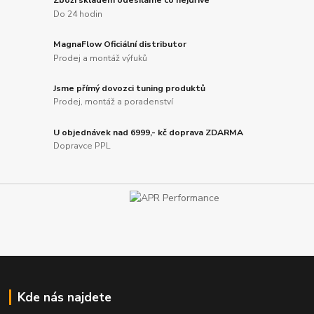
Zboží skladem odesíláme co nejdříve
Do 24 hodin
MagnaFlow Oficiální distributor
Prodej a montáž výfuků
Jsme přímý dovozci tuning produktů
Prodej, montáž a poradenství
U objednávek nad 6999,- kč doprava ZDARMA
Dopravce PPL
Kde nás najdete