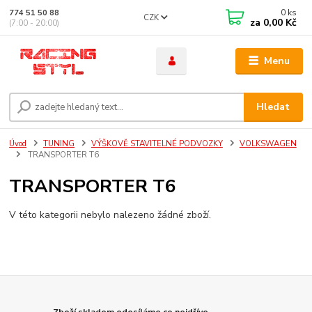
0
ks
774 51 50 88
CZK
za
0,00 Kč
(7:00 - 20:00)
Menu
Hledat
Úvod
TUNING
VÝŠKOVĚ STAVITELNÉ PODVOZKY
VOLKSWAGEN
TRANSPORTER T6
TRANSPORTER T6
V této kategorii nebylo nalezeno žádné zboží.