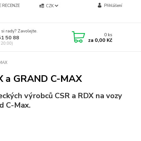
E RECENZE
Přihlášení
CZK
 si rady? Zavolejte.
0
ks
51 50 88
za
0,00 Kč
 20:00)
MAX
MAX a GRAND C-MAX
eckých výrobců CSR a RDX na vozy
d C-Max.