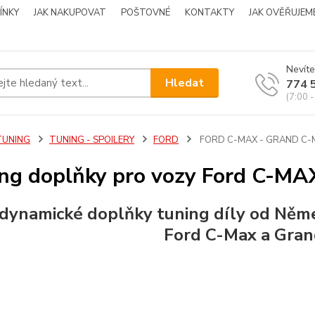
ÍNKY
JAK NAKUPOVAT
POŠTOVNÉ
KONTAKTY
JAK OVĚŘUJEM
Nevíte
Hledat
774 
(7:00 -
TUNING
TUNING - SPOILERY
FORD
FORD C-MAX - GRAND C-
ng doplňky pro vozy Ford C-
dynamické doplňky
tuning
díly od Něm
Ford C-Max
a Gran