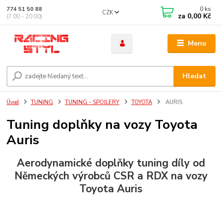
0
ks
774 51 50 88
CZK
za
0,00 Kč
(7:00 - 20:00)
Menu
Hledat
Úvod
TUNING
TUNING - SPOILERY
TOYOTA
AURIS
Tuning doplňky na vozy Toyota
Auris
Aerodynamické
doplňky tuning
díly od
Německých výrobců CSR a RDX na vozy
Toyota Auris