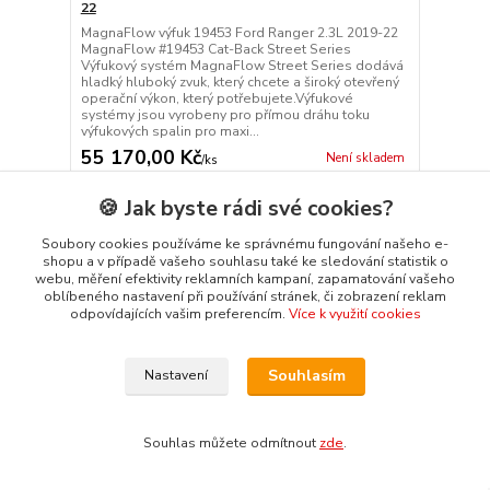
22
MagnaFlow výfuk 19453 Ford Ranger 2.3L 2019-22
MagnaFlow #19453 Cat-Back Street Series
Výfukový systém MagnaFlow Street Series dodává
hladký hluboký zvuk, který chcete a široký otevřený
operační výkon, který potřebujete.Výfukové
systémy jsou vyrobeny pro přímou dráhu toku
výfukových spalin pro maxi...
55 170,00 Kč
Není skladem
/
ks
Přidat do košíku
🍪 Jak byste rádi své cookies?
Soubory cookies používáme ke správnému fungování našeho e-
shopu a v případě vašeho souhlasu také ke sledování statistik o
webu, měření efektivity reklamních kampaní, zapamatování vašeho
oblíbeného nastavení při používání stránek, či zobrazení reklam
odpovídajících vašim preferencím.
Více k využití cookies
Souhlasím
Nastavení
Souhlas můžete odmítnout
zde
.