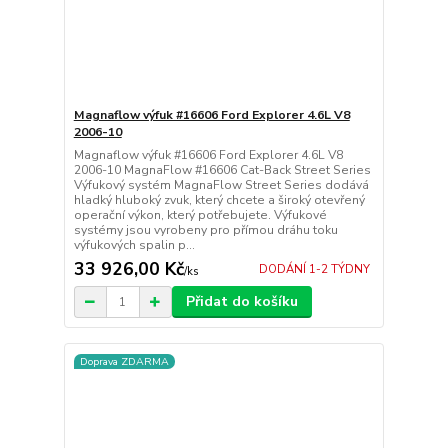
Magnaflow výfuk #16606 Ford Explorer 4.6L V8
2006-10
Magnaflow výfuk #16606 Ford Explorer 4.6L V8
2006-10 MagnaFlow #16606 Cat-Back Street Series
Výfukový systém MagnaFlow Street Series dodává
hladký hluboký zvuk, který chcete a široký otevřený
operační výkon, který potřebujete. Výfukové
systémy jsou vyrobeny pro přímou dráhu toku
výfukových spalin p...
33 926,00 Kč
DODÁNÍ 1-2 TÝDNY
/
ks
Přidat do košíku
Doprava ZDARMA