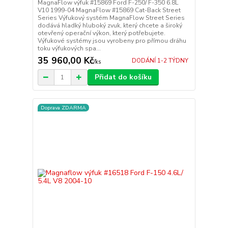
MagnaFlow výfuk #15869 Ford F-250/ F-350 6.8L
V10 1999-04 MagnaFlow #15869 Cat-Back Street
Series Výfukový systém MagnaFlow Street Series
dodává hladký hluboký zvuk, který chcete a široký
otevřený operační výkon, který potřebujete.
Výfukové systémy jsou vyrobeny pro přímou dráhu
toku výfukových spa...
35 960,00 Kč
DODÁNÍ 1-2 TÝDNY
/
ks
Přidat do košíku
Doprava ZDARMA