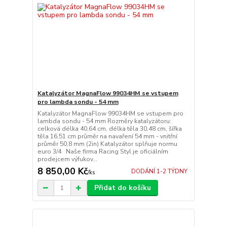
Katalyzátor MagnaFlow 99034HM se vstupem
pro lambda sondu - 54 mm
Katalyzátor MagnaFlow 99034HM se vstupem pro
lambda sondu - 54 mm Rozměry katalyzátoru:
celková délka 40,64 cm, délka těla 30,48 cm, šířka
těla 16,51 cm průměr na navaření 54 mm - vnitřní
průměr 50,8 mm (2in) Katalyzátor splňuje normu
euro 3/4 Naše firma Racing Styl je oficiálním
prodejcem výfukov...
8 850,00 Kč
DODÁNÍ 1-2 TÝDNY
/
ks
Přidat do košíku