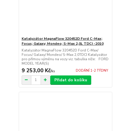
Katalyzátor MagnaFlow 320452D Ford C-Max;
Focus; Galaxy; Mondeo; S-Max 2,0L TDCI -2010
Katalyzátor MagnaFlow 320452D Ford C-Max/
Focus/ Galaxy/ Mondeo/ S-Max 2,0TDCI Katalyzátor
pro přímou výměnu na vozy viz. tabulka níže: FORD
MODEL YEAR(S)
9 253,00 Kč
DODÁNÍ 1-2 TÝDNY
/
ks
Přidat do košíku