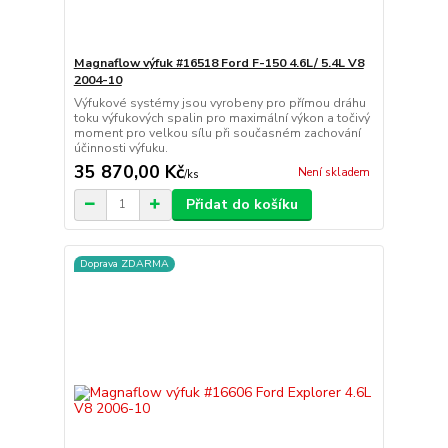
Magnaflow výfuk #16518 Ford F-150 4.6L/ 5.4L V8
2004-10
Výfukové systémy jsou vyrobeny pro přímou dráhu
toku výfukových spalin pro maximální výkon a točivý
moment pro velkou sílu při současném zachování
účinnosti výfuku.
35 870,00 Kč
Není skladem
/
ks
Přidat do košíku
Doprava ZDARMA