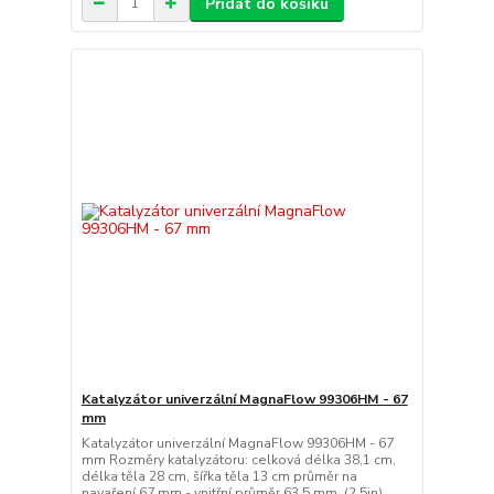
Přidat do košíku
Katalyzátor univerzální MagnaFlow 99306HM - 67
mm
Katalyzátor univerzální MagnaFlow 99306HM - 67
mm Rozměry katalyzátoru: celková délka 38,1 cm,
délka těla 28 cm, šířka těla 13 cm průměr na
navaření 67 mm - vnitřní průměr 63,5 mm (2,5in)