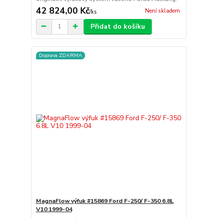
42 824,00 Kč
Není skladem
/
ks
Přidat do košíku
Doprava ZDARMA
MagnaFlow výfuk #15869 Ford F-250/ F-350 6.8L
V10 1999-04