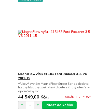
Doprava ZDARMA
MagnaFlow výfuk #15467 Ford Explorer 3.5L V6
2011-15
ýfukový systém MagnaFlow Street Series dodává
hladký hluboký zvuk, který chcete a široký otevřený
operační výkon
44 549,00 Kč
DODÁNÍ 1-2 TÝDNY
/
ks
Přidat do košíku