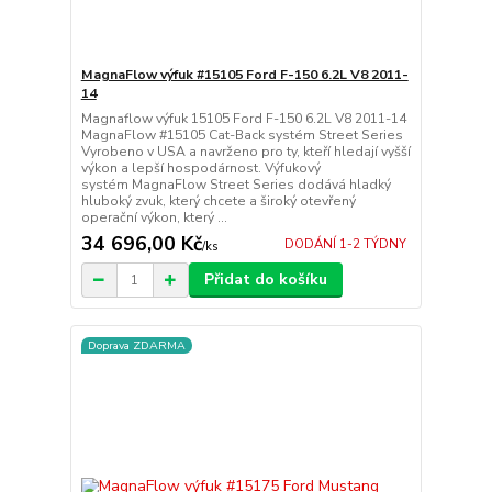
MagnaFlow výfuk #15105 Ford F-150 6.2L V8 2011-
14
Magnaflow výfuk 15105 Ford F-150 6.2L V8 2011-14
MagnaFlow #15105 Cat-Back systém Street Series
Vyrobeno v USA a navrženo pro ty, kteří hledají vyšší
výkon a lepší hospodárnost. Výfukový
systém MagnaFlow Street Series dodává hladký
hluboký zvuk, který chcete a široký otevřený
operační výkon, který ...
34 696,00 Kč
DODÁNÍ 1-2 TÝDNY
/
ks
Přidat do košíku
Doprava ZDARMA