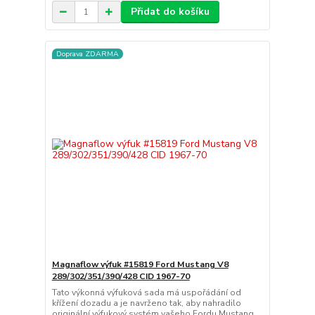
Přidat do košíku
Doprava ZDARMA
Magnaflow výfuk #15819 Ford Mustang V8
289/302/351/390/428 CID 1967-70
Tato výkonná výfuková sada má uspořádání od
křížení dozadu a je navrženo tak, aby nahradilo
originální výfukový systém vašeho Fordu Mustang.