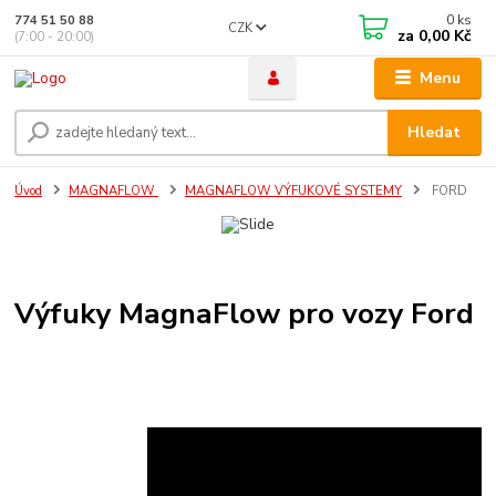
0
ks
774 51 50 88
CZK
za
0,00 Kč
(7:00 - 20:00)
Menu
Hledat
Úvod
MAGNAFLOW
MAGNAFLOW VÝFUKOVÉ SYSTEMY
FORD
Výfuky MagnaFlow pro vozy Ford