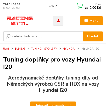
0
ks
774 51 50 88
CZK
za
0,00 Kč
(7:00 - 20:00)
Menu
Hledat
Úvod
TUNING
TUNING - SPOILERY
HYUNDAI
HYUNDAI I20
Tuning doplňky pro vozy Hyundai
I20
Aerodynamické doplňky tuning díly od
Německých výrobců CSR a RDX na vozy
Hyundai I20
Upřesnit parametry