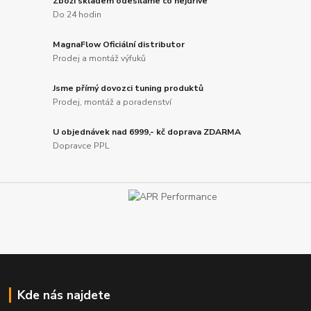
Zboží skladem odesíláme co nejdříve
Do 24 hodin
MagnaFlow Oficiální distributor
Prodej a montáž výfuků
Jsme přímý dovozci tuning produktů
Prodej, montáž a poradenství
U objednávek nad 6999,- kč doprava ZDARMA
Dopravce PPL
Kde nás najdete