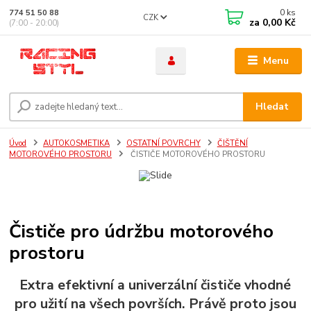
0
ks
774 51 50 88
CZK
za
0,00 Kč
(7:00 - 20:00)
Menu
Hledat
Úvod
AUTOKOSMETIKA
OSTATNÍ POVRCHY
ČIŠTĚNÍ
MOTOROVÉHO PROSTORU
ČISTIČE MOTOROVÉHO PROSTORU
Čističe pro údržbu motorového
prostoru
Extra efektivní a univerzální čističe vhodné
pro užití na všech površích. Právě proto jsou