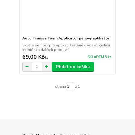
Auto Finesse Foam Applicator pěnový aplikátor
Skvěle se hodí pro aplikaci leštěnek, vosků, čističů
interiéru a dalších produktů
69,00 Kč
SKLADEM 5 ks
/
ks
Přidat do košíku
strana
z 1