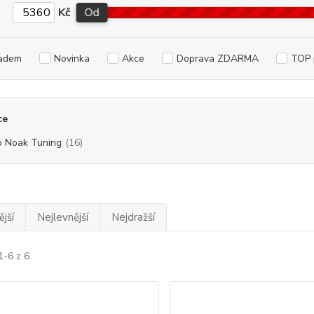
Kč
Od
adem
Novinka
Akce
Doprava ZDARMA
TOP 
ce
o Noak Tuning
(16)
jší
Nejlevnější
Nejdražší
1-6 z 6