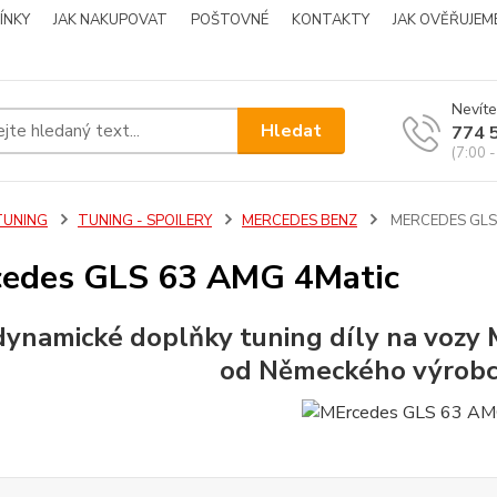
ÍNKY
JAK NAKUPOVAT
POŠTOVNÉ
KONTAKTY
JAK OVĚŘUJEM
Nevíte
Hledat
774 
(7:00 -
TUNING
TUNING - SPOILERY
MERCEDES BENZ
MERCEDES GLS
edes GLS 63 AMG 4Matic
ynamické doplňky tuning díly na vozy
od Německého výrobc