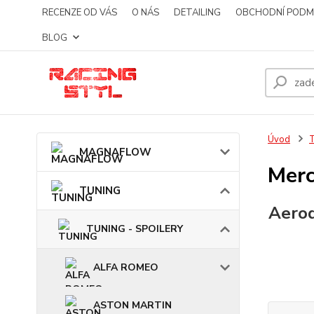
RECENZE OD VÁS
O NÁS
DETAILING
OBCHODNÍ PODM
BLOG
Úvod
MAGNAFLOW
Merc
TUNING
Aerod
TUNING - SPOILERY
ALFA ROMEO
ASTON MARTIN