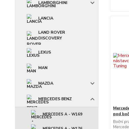
LAMBORGHINI
LANCIA
LAND ROVER
DISCOVERY
LEXUS
MAN
MAZDA
MERCEDES BENZ
Mercede
pod boč
MERCEDES A - W169
Boční pr
Mercedes
MERCEDES A - W176