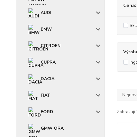
Cena:
AUDI
Skl
BMW
CITROEN
Výrob
CUPRA
Ing
DACIA
Nejnově
FIAT
FORD
Zobrazuji 
GMW ORA