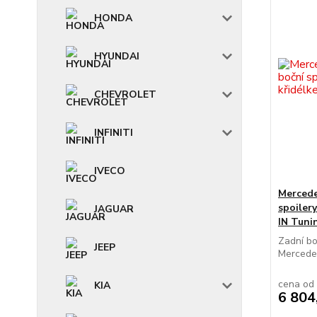
HONDA
HYUNDAI
CHEVROLET
INFINITI
IVECO
Mercede
spoiler
JAGUAR
IN Tuni
Zadní bo
JEEP
Mercedes
cena od
KIA
6 804