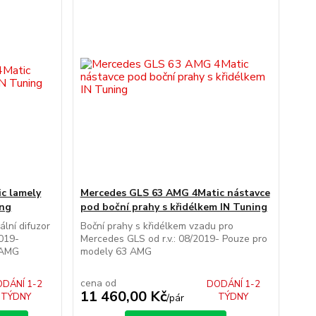
c lamely
Mercedes GLS 63 AMG 4Matic nástavce
ing
pod boční prahy s křidélkem IN Tuning
ální difuzor
Boční prahy s křidélkem vzadu pro
2019-
Mercedes GLS od r.v.: 08/2019- Pouze pro
 AMG
modely 63 AMG
cena od
DÁNÍ 1-2
DODÁNÍ 1-2
11 460,00 Kč
TÝDNY
TÝDNY
/
pár