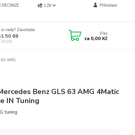
E RECENZE
Přihlášení
CZK
 si rady? Zavolejte.
0
ks
51 50 88
za
0,00 Kč
 20:00)
 63 AMG
 Mercedes Benz GLS 63 AMG 4Matic
e IN Tuning