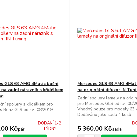
s GLS 63 AMG 4Matic boční
Mercedes GLS 63 AMG 4Mati
y na zadní nárazník s křidélkem
na originální difuzor IN Tun
ng
Zadní spoilery lamely na origin
pro Mercedes GLS od r.v.: 08/
ční spoilery s křidélkem pro
Vhodný pouze pro modely 63
 Benz GLS od r.v.: 08/2019-
Dodáváno jako sada 4 kusů
DODÁNÍ 1-2
DO
,00 Kč
5 360,00 Kč
TÝDNY
/
pár
/
sada