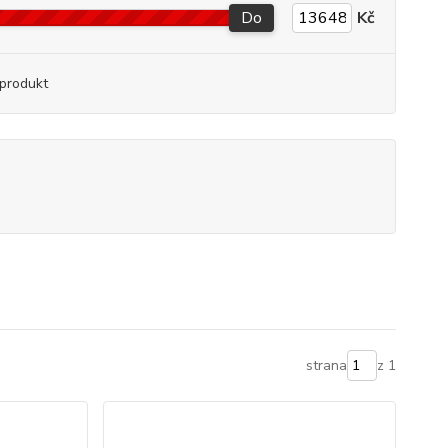
Do
Kč
produkt
strana
z 1