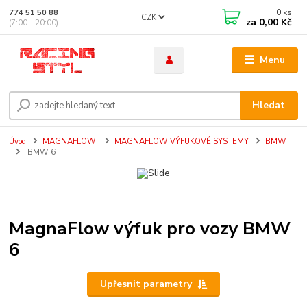
0
ks
774 51 50 88
CZK
za
0,00 Kč
(7:00 - 20:00)
Menu
Hledat
Úvod
MAGNAFLOW
MAGNAFLOW VÝFUKOVÉ SYSTEMY
BMW
BMW 6
MagnaFlow výfuk pro vozy BMW
6
Upřesnit parametry