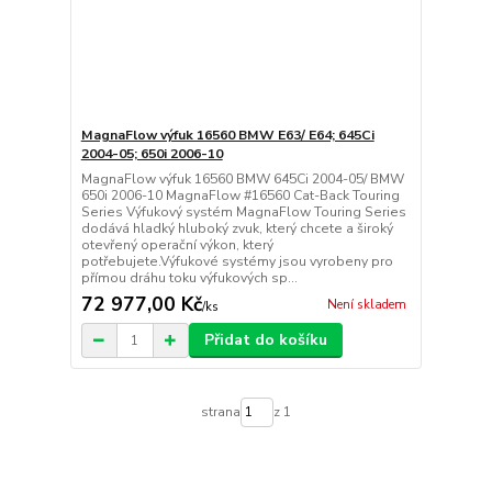
MagnaFlow výfuk 16560 BMW E63/ E64; 645Ci
2004-05; 650i 2006-10
MagnaFlow výfuk 16560 BMW 645Ci 2004-05/ BMW
650i 2006-10 MagnaFlow #16560 Cat-Back Touring
Series Výfukový systém MagnaFlow Touring Series
dodává hladký hluboký zvuk, který chcete a široký
otevřený operační výkon, který
potřebujete.Výfukové systémy jsou vyrobeny pro
přímou dráhu toku výfukových sp...
72 977,00 Kč
Není skladem
/
ks
Přidat do košíku
strana
z 1