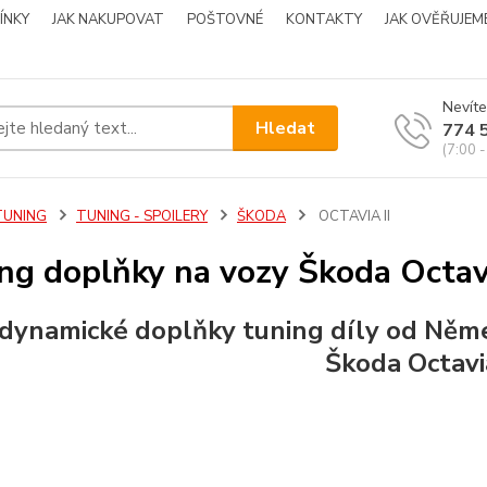
ÍNKY
JAK NAKUPOVAT
POŠTOVNÉ
KONTAKTY
JAK OVĚŘUJEM
Nevíte
Hledat
774 
(7:00 -
TUNING
TUNING - SPOILERY
ŠKODA
OCTAVIA II
ng doplňky na vozy Škoda Octavi
dynamické doplňky tuning díly od Něm
Škoda Octavi