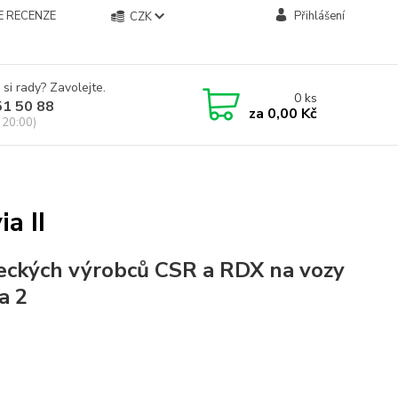
E RECENZE
Přihlášení
CZK
 si rady? Zavolejte.
0
ks
51 50 88
za
0,00 Kč
 20:00)
a II
eckých výrobců CSR a RDX na vozy
a 2