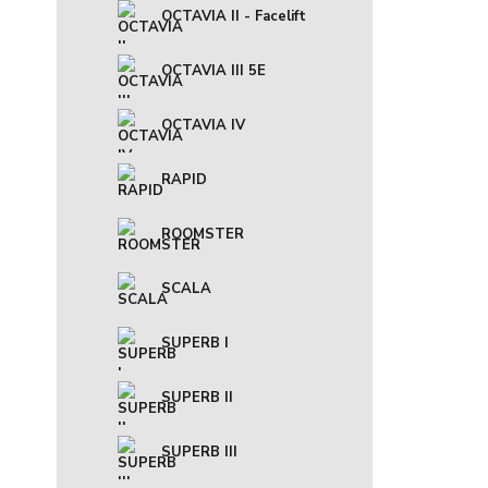
OCTAVIA II - Facelift
OCTAVIA III 5E
OCTAVIA IV
RAPID
ROOMSTER
SCALA
SUPERB I
SUPERB II
SUPERB III