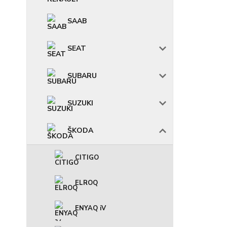
SAAB
SEAT
SUBARU
SUZUKI
ŠKODA
CITIGO
ELROQ
ENYAQ iV