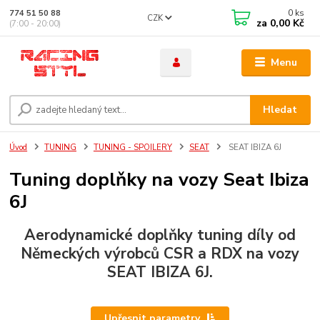
0
ks
774 51 50 88
CZK
za
0,00 Kč
(7:00 - 20:00)
Menu
Hledat
Úvod
TUNING
TUNING - SPOILERY
SEAT
SEAT IBIZA 6J
Tuning doplňky na vozy Seat Ibiza
6J
Aerodynamické doplňky tuning díly od
Německých výrobců CSR a RDX na vozy
SEAT IBIZA 6J.
Upřesnit parametry