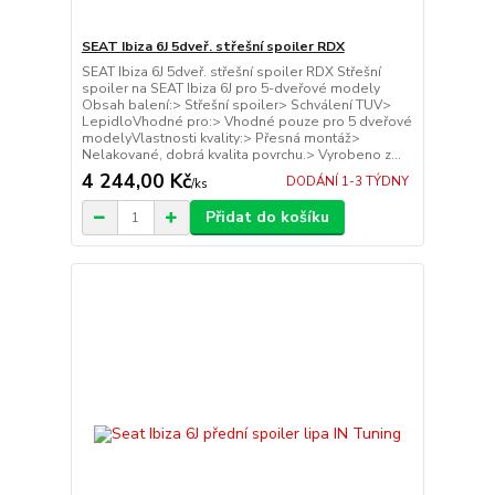
SEAT Ibiza 6J 5dveř. střešní spoiler RDX
SEAT Ibiza 6J 5dveř. střešní spoiler RDX Střešní
spoiler na SEAT Ibiza 6J pro 5-dveřové modely
Obsah balení:> Střešní spoiler> Schválení TUV>
LepidloVhodné pro:> Vhodné pouze pro 5 dveřové
modelyVlastnosti kvality:> Přesná montáž>
Nelakované, dobrá kvalita povrchu.> Vyrobeno z...
4 244,00 Kč
DODÁNÍ 1-3 TÝDNY
/
ks
Přidat do košíku