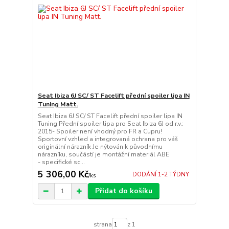
Seat Ibiza 6J SC/ ST Facelift přední spoiler lipa IN
Tuning Matt.
Seat Ibiza 6J SC/ ST Facelift přední spoiler lipa IN
Tuning Přední spoiler lipa pro Seat Ibiza 6J od r.v.:
2015- Spoiler není vhodný pro FR a Cupru!
Sportovní vzhled a integrovaná ochrana pro váš
originální nárazník Je nýtován k původnímu
nárazníku, součástí je montážní materiál ABE
- specifické sc...
5 306,00 Kč
DODÁNÍ 1-2 TÝDNY
/
ks
Přidat do košíku
strana
z 1