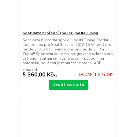
Seat Ibiza 6J přední spoiler lipa IN Tuning
Seat Ibiza 6J přední spoiler lipa IN Tuning Přední
spoiler lipa pro Seat Ibiza r.v.: 2012-15 Vhodný pro
modely SC a ST, není vhodný pro modely FR a
Cupra!! Sportovní vzhled a integrovaná ochrana pro
váš originální nárazník Je nýtován k původnímu
nárazníku, součástí je montážní materiál ABE - ...
cena od
5 360,00 Kč
DODÁNÍ 1-2 TÝDNY
/
ks
Zvolit variantu