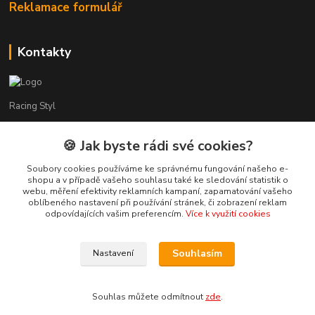
Reklamace formulář
Kontakty
Racing Styl
Karel Muláček
🍪 Jak byste rádi své cookies?
774 51 50 88
(7:00 - 20:00)
Soubory cookies používáme ke správnému fungování našeho e-
shopu a v případě vašeho souhlasu také ke sledování statistik o
webu, měření efektivity reklamních kampaní, zapamatování vašeho
shop@racingstyl.com
oblíbeného nastavení při používání stránek, či zobrazení reklam
odpovídajících vašim preferencím.
Více k využití cookies
Souhlasím
Nastavení
© Copyright 2013-2026 Racing Styl Performance
Souhlas můžete odmítnout
zde
.
Vytvořeno na
Eshop-rychle.cz