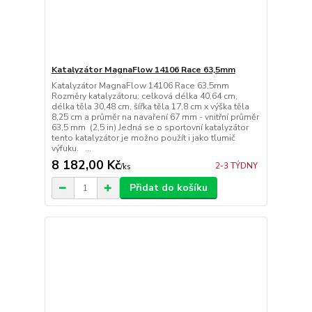
Katalyzátor MagnaFlow 14106 Race 63,5mm
Katalyzátor MagnaFlow 14106 Race 63,5mm
Rozměry katalyzátoru: celková délka 40,64 cm,
délka těla 30,48 cm, šířka těla 17,8 cm x výška těla
8,25 cm a průměr na navaření 67 mm - vnitřní průměr
63,5 mm (2,5 in) Jedná se o sportovní katalyzátor
tento katalyzátor je možno použít i jako tlumič
výfuku. ...
8 182,00 Kč
2-3 TÝDNY
/
ks
Přidat do košíku