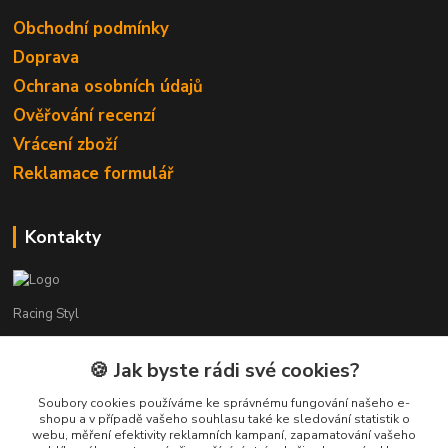
Obchodní podmínky
Doprava
Ochrana osobních údajů
Ověřování recenzí
Vrácení zboží
Reklamace formulář
Kontakty
Racing Styl
Karel Muláček
🍪 Jak byste rádi své cookies?
774 51 50 88
(7:00 - 20:00)
Soubory cookies používáme ke správnému fungování našeho e-
shopu a v případě vašeho souhlasu také ke sledování statistik o
webu, měření efektivity reklamních kampaní, zapamatování vašeho
shop@racingstyl.com