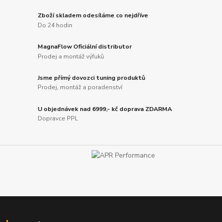
Zboží skladem odesíláme co nejdříve
Do 24 hodin
MagnaFlow Oficiální distributor
Prodej a montáž výfuků
Jsme přímý dovozci tuning produktů
Prodej, montáž a poradenství
U objednávek nad 6999,- kč doprava ZDARMA
Dopravce PPL