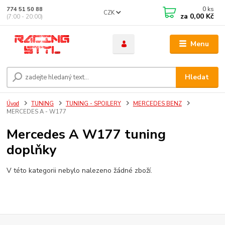
0
ks
774 51 50 88
CZK
za
0,00 Kč
(7:00 - 20:00)
Menu
Hledat
Úvod
TUNING
TUNING - SPOILERY
MERCEDES BENZ
MERCEDES A - W177
Mercedes A W177 tuning
doplňky
V této kategorii nebylo nalezeno žádné zboží.