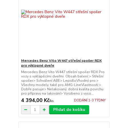
Mercedes Benz Vito W447 střešní spoiler RDX
pro výklopné dveře
Mercedes Benz Vito W447 střešní spoiler RDX Pro
vozy s vyklápěcími dveřmi Obsah balení:> Střešní
spoiler> Schválení ABE> LepidloVhodný pro:>
Všechny modely, také pro AMG-LineVlastnosti:>
Dobře pasuje> Nelakovaný, dobrá kvalita povrchu
pro přípravu na lakování> Vyrobeno z vyso...
4 394,00 Kč
DODÁNÍ 1-3 TÝDNY
/
ks
Přidat do košíku