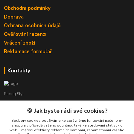
Obchodní podmínky
Doprava
Ochrana osobních údajů
Ověřování recenzí
Vrácení zboží
Reklamace formulář
Kontakty
Racing Styl
Karel Muláček
🍪 Jak byste rádi své cookies?
774 51 50 88
(7:00 - 20:00)
Soubory cookies používáme ke správnému fungování našeho e-
shopu a v případě vašeho souhlasu také ke sledování statistik o
webu, měření efektivity reklamních kampaní, zapamatování vašeho
shop@racingstyl.com