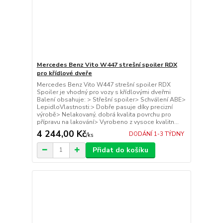
Mercedes Benz Vito W447 strešní spoiler RDX
pro křídlové dveře
Mercedes Benz Vito W447 strešní spoiler RDX
Spoiler je vhodný pro vozy s křídlovými dveřmi
Balení obsahuje: > Střešní spoiler> Schválení ABE>
LepidloVlastnosti:> Dobře pasuje díky precizní
výrobě> Nelakovaný, dobrá kvalita povrchu pro
přípravu na lakování> Vyrobeno z vysoce kvalitn...
4 244,00 Kč
DODÁNÍ 1-3 TÝDNY
/
ks
Přidat do košíku