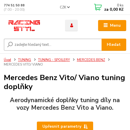
0
ks
774 51 50 88
CZK
za
0,00 Kč
(7:00 - 20:00)
Menu
Hledat
Úvod
TUNING
TUNING - SPOILERY
MERCEDES BENZ
MERCEDES VITO/ VIANO
Mercedes Benz Vito/ Viano tuning
doplňky
Aerodynamické doplňky tuning díly na
vozy
Mercedes Benz Vito
a
Viano
.
Upřesnit parametry