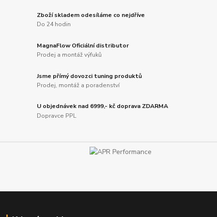
Zboží skladem odesíláme co nejdříve
Do 24 hodin
MagnaFlow Oficiální distributor
Prodej a montáž výfuků
Jsme přímý dovozci tuning produktů
Prodej, montáž a poradenství
U objednávek nad 6999,- kč doprava ZDARMA
Dopravce PPL