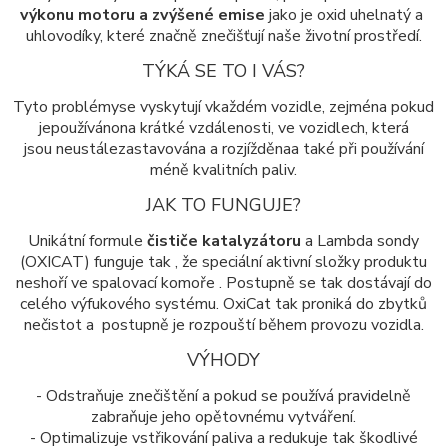
výkonu motoru a zvýšené emise
jako je oxid uhelnatý a
uhlovodíky, které značně znečišťují naše životní prostředí.
TÝKÁ SE TO I VÁS?
Tyto problémy
se vyskytují v
každém vozidle
, zejména
pokud
je
používáno
na krátké vzdálenosti
,
ve vozidlech
, která
jsou
neustále
zastavována a rozjížděna
a
také při používání
méně kvalitních paliv.
JAK TO FUNGUJE?
Unikátní formule
čističe katalyzátoru
a Lambda sondy
(OXICAT) funguje tak , že speciální aktivní složky produktu
neshoří ve spalovací komoře . Postupně se tak dostávají do
celého výfukového systému. OxiCat tak proniká do zbytků
nečistot a postupně je rozpouští během provozu vozidla.
VÝHODY
- Odstraňuje znečištění a pokud se používá pravidelně
zabraňuje jeho opětovnému vytváření.
- Optimalizuje vstřikování paliva a redukuje tak škodlivé