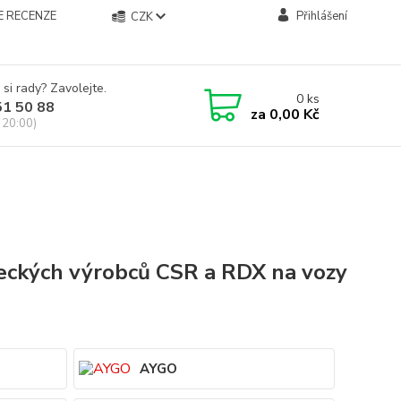
E RECENZE
Přihlášení
CZK
 si rady? Zavolejte.
0
ks
51 50 88
za
0,00 Kč
 20:00)
eckých výrobců CSR a RDX na vozy
AYGO