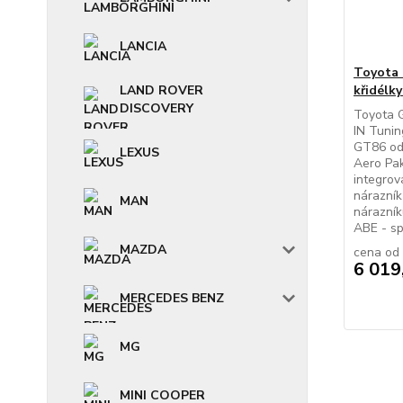
LANCIA
Toyota 
LAND ROVER
křidélk
DISCOVERY
Toyota G
IN Tunin
GT86 od 
LEXUS
Aero Pak
integrov
nárazník
MAN
nárazník
ABE - sp
MAZDA
cena od
6 019
MERCEDES BENZ
MG
MINI COOPER