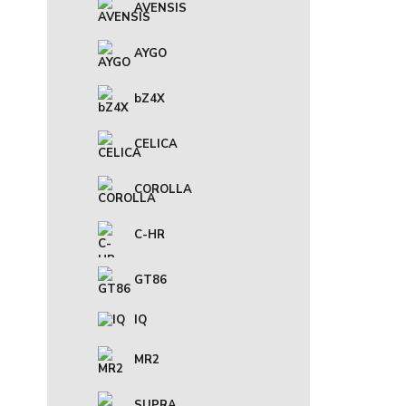
AVENSIS
AYGO
bZ4X
CELICA
COROLLA
C-HR
GT86
IQ
MR2
SUPRA