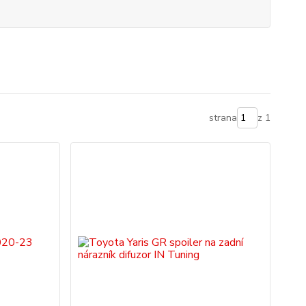
strana
z 1