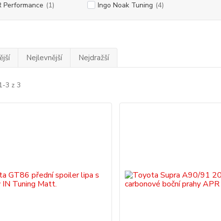
 Performance
(1)
Ingo Noak Tuning
(4)
jší
Nejlevnější
Nejdražší
1-3 z 3