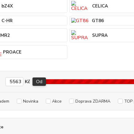
bZ4X
CELICA
C-HR
GT86
MR2
SUPRA
PROACE
Kč
Od
adem
Novinka
Akce
Doprava ZDARMA
TOP 
ce