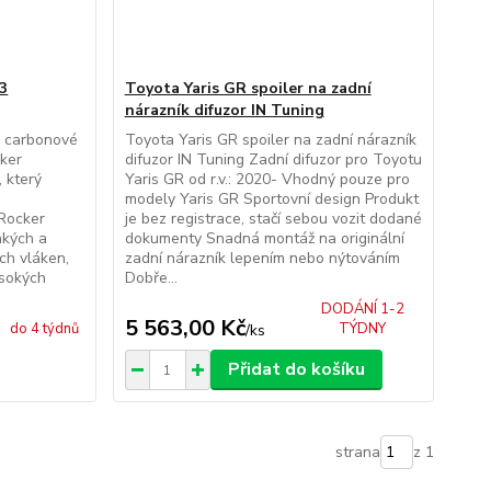
3
Toyota Yaris GR spoiler na zadní
nárazník difuzor IN Tuning
 carbonové
Toyota Yaris GR spoiler na zadní nárazník
ker
difuzor IN Tuning Zadní difuzor pro Toyotu
 který
Yaris GR od r.v.: 2020- Vhodný pouze pro
modely Yaris GR Sportovní design Produkt
 Rocker
je bez registrace, stačí sebou vozit dodané
hkých a
dokumenty Snadná montáž na originální
ch vláken,
zadní nárazník lepením nebo nýtováním
ysokých
Dobře...
DODÁNÍ 1-2
5 563,00 Kč
do 4 týdnů
TÝDNY
/
ks
Přidat do košíku
strana
z 1