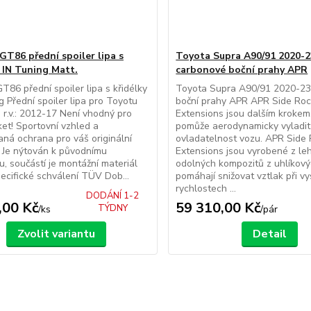
GT86 přední spoiler lipa s
Toyota Supra A90/91 2020-2
y IN Tuning Matt.
carbonové boční prahy APR
T86 přední spoiler lipa s křidélky
Toyota Supra A90/91 2020-23
g Přední spoiler lipa pro Toyotu
boční prahy APR APR Side Roc
r.v.: 2012-17 Není vhodný pro
Extensions jsou dalším krokem,
et! Sportovní vzhled a
pomůže aerodynamicky vyladit
aná ochrana pro váš originální
ovladatelnost vozu. APR Side
 Je nýtován k původnímu
Extensions jsou vyrobené z le
u, součástí je montážní materiál
odolných kompozitů z uhlíkový
ecifické schválení TÜV Dob...
pomáhají snižovat vztlak při v
rychlostech ...
DODÁNÍ 1-2
,00 Kč
59 310,00 Kč
TÝDNY
/
ks
/
pár
Zvolit variantu
Detail