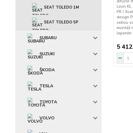
difuzor 
Leon KL 
SEAT TOLEDO 1M
FR / Xce
design P
sebou v
SEAT TOLEDO 5P
montáž n
lepením 
SUBARU
5 412
SUZUKI
ŠKODA
TESLA
TOYOTA
VOLVO