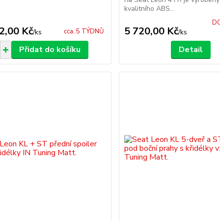
kvalitního ABS...
DO
2,00 Kč
5 720,00 Kč
cca. 5 TÝDNŮ
/
ks
/
ks
Přidat do košíku
Detail