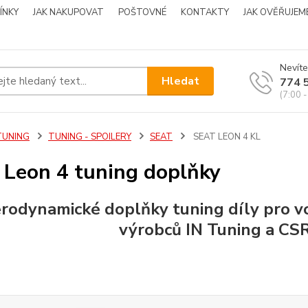
ÍNKY
JAK NAKUPOVAT
POŠTOVNÉ
KONTAKTY
JAK OVĚŘUJEM
Nevíte
Hledat
774 
(7:00 -
TUNING
TUNING - SPOILERY
SEAT
SEAT LEON 4 KL
 Leon 4 tuning doplňky
rodynamické doplňky tuning díly pro 
výrobců IN Tuning a CS