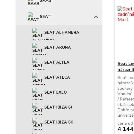
SAAB
SEAT
SEAT ALHAMBRA
SEAT ARONA
SEAT ALTEA
Seat Le
nárazní
Seat Leo
SEAT ATECA
nárazník
spoilery
SEAT EXEO
Vhodné p
/ Refere
stačí se
SEAT IBIZA 6J
Dobře pa
univerzál
SEAT IBIZA 6K
cena od
4 144