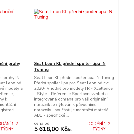
oční prahy
Seat Leon KL přední spoiler lipa IN
Tuning
í prahy IN
Seat Leon KL přední spoiler lipa IN Tuning
eat Leon od
Přední spoiler lipa pro Seat Leon od r.v.:
ové modely a
2020- Vhodný pro modely FR - Xcellence
llence,
- Style - Reference Sportovní vzhled a
ny k
integrovaná ochrana pro váš originální
montážní
nárazník Je nýtován k původnímu
gistraci,
nárazníku, součástí je montážní materiál
ABE - specifické ...
cena od
DÁNÍ 1-2
DODÁNÍ 1-2
5 618,00 Kč
TÝDNY
TÝDNY
/
ks