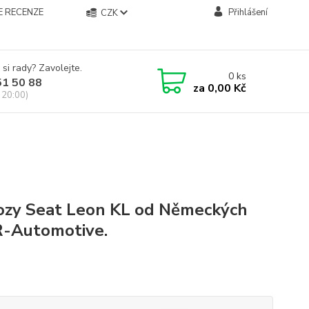
E RECENZE
Přihlášení
CZK
 si rady? Zavolejte.
0
ks
51 50 88
za
0,00 Kč
 20:00)
vozy Seat Leon KL od Německých
R-Automotive.