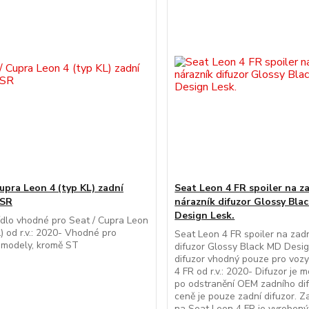
Cupra Leon 4 (typ KL) zadní
Seat Leon 4 FR spoiler na z
CSR
nárazník difuzor Glossy Bla
Design Lesk.
ídlo vhodné pro Seat / Cupra Leon
L) od r.v.: 2020- Vhodné pro
Seat Leon 4 FR spoiler na zad
 modely, kromě ST
difuzor Glossy Black MD Desi
difuzor vhodný pouze pro voz
4 FR od r.v.: 2020- Difuzor je 
po odstranění OEM zadního dif
ceně je pouze zadní difuzor. Z
na Seat Leon 4 FR je vyrobený