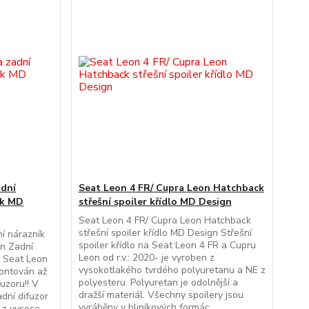
adní
Seat Leon 4 FR/ Cupra Leon Hatchback
ck MD
střešní spoiler křídlo MD Design
Seat Leon 4 FR/ Cupra Leon Hatchback
střešní spoiler křídlo MD Design Střešní
ní nárazník
spoiler křídlo na Seat Leon 4 FR a Cupru
gn Zadní
Leon od r.v.: 2020- je vyroben z
y Seat Leon
vysokotlakého tvrdého polyuretanu a NE z
montován až
polyesteru. Polyuretan je odolnější a
uzoru!! V
dražší materiál. Všechny spoilery jsou
adní difuzor
vyráběny v hliníkových formác...
 z vysoce