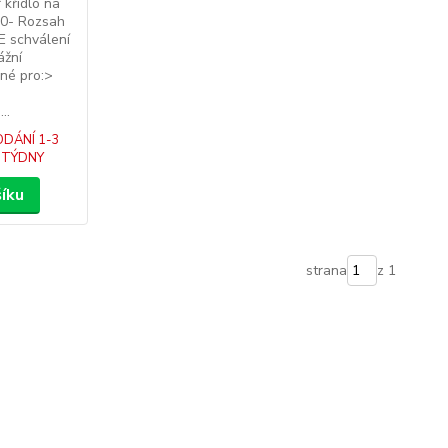
 křídlo na
020- Rozsah
E schválení
ážní
né pro:>
..
DÁNÍ 1-3
TÝDNY
šíku
strana
z 1