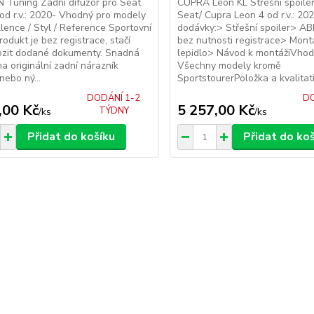
IN Tuning Zadní difuzor pro Seat
CUPRA Leon KL Střešní spoiler
od r.v.: 2020- Vhodný pro modely
Seat/ Cupra Leon 4 od r.v.: 2
llence / Styl / Reference Sportovní
dodávky:> Střešní spoiler> AB
rodukt je bez registrace, stačí
bez nutnosti registrace> Mont
ozit dodané dokumenty. Snadná
lepidlo> Návod k montážiVhod
a originální zadní nárazník
Všechny modely kromě
nebo ný...
SportstourerPoložka a kvalitati.
DODÁNÍ 1-2
DO
,00 Kč
5 257,00 Kč
TÝDNY
/
ks
/
ks
Přidat do košíku
Přidat do ko