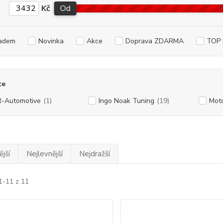
Kč
Od
adem
Novinka
Akce
Doprava ZDARMA
TOP 
ce
-Automotive
(1)
Ingo Noak Tuning
(19)
Mot
jší
Nejlevnější
Nejdražší
1-11 z 11