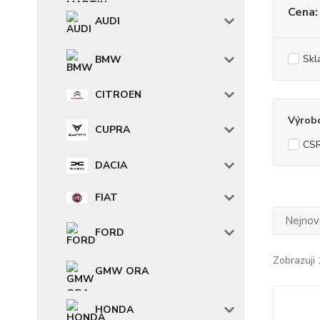
Cena:
AUDI
Skl
BMW
CITROEN
Výrob
CUPRA
CSR
DACIA
FIAT
Nejnově
FORD
Zobrazuji 
GMW ORA
HONDA