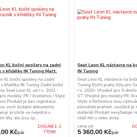
on KL boční spoilery na zadní
Seat Leon KL nástavce na b
k s křidélky IN Tuning Matt.
IN Tuning
n KL boční spoilery na zadní
Seat Leon KL nástavce na bočn
 s křidélky IN Tuning Zadní boční
Tuning Boční prahy lišty pro S
 na Seat Leon KL od r.v.: 2021-
r.v.: 2020- Vhodné pro 5-dveř
ro modely: FR / Xcellence / Style
ST Vhodné pro modely FR, Xce
nce Produkt je bez registrace,
Style a Reference Jsou nýtová
bou vozit dodané dokumenty
původním prahům, součástí je 
sují, protože se nejedná o
materiál Produkt nevyžaduje re
ní díly, ale jsou sp...
stačí mít u sebe doda...
cena od
DODÁNÍ 1-2
DO
,00 Kč
5 360,00 Kč
TÝDNY
/
pár
/
pár