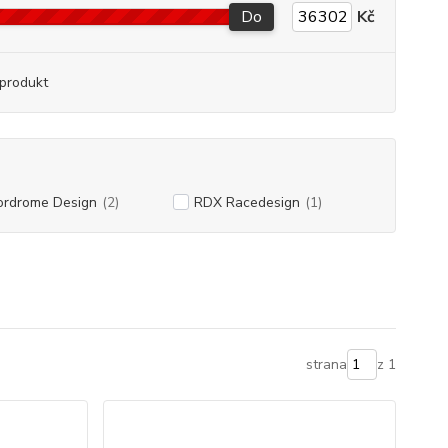
Do
Kč
produkt
ordrome Design
(2)
RDX Racedesign
(1)
strana
z 1