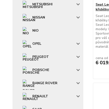
MITSUBISHI
Seat Le
křidélk
Seat Leo
NISSAN
křidélky
Seat Leo
modely: 
NIO
Sportovn
pro váš 
původním
OPEL
materiál 
PEUGEOT
cena od
6 019
PORSCHE
RANGE ROVER
RENAULT