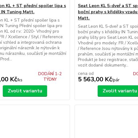
on KL + ST přední spoiler lipa s
Seat Leon KL 5-dveř a ST sp
y IN Tuning Matt.
boční prahy s křidélky vzadu
Matt.
n KL + ST přední spoiler lipa s
 IN Tuning Přední spoiler lipa pro
Seat Leon KL 5-dveř a ST spoi
n KL od r.v.: 2020- Vhodný pro
boční prahy s křidélky IN Tuni
FR / Xcellence / Styl / Reference
prahy lišty pro Seat Leon KL od
í vzhled a integrovaná ochrana
Vhodné pro modely: FR / Xcell
originální nárazník Je nýtován k
/ Reference Jsou nýtovány k 
u nárazníku, součástí je montážní
prahům, součástí je montážní m
Prod...
Produkt je bez registrace, stač
vozit dodané dokumenty...
cena od
DODÁNÍ 1-2
DO
,00 Kč
5 563,00 Kč
TÝDNY
/
ks
/
pár
Zvolit variantu
Zvolit variantu