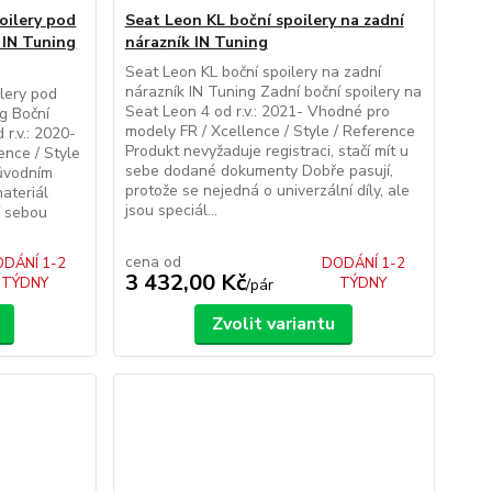
oilery pod
Seat Leon KL boční spoilery na zadní
 IN Tuning
nárazník IN Tuning
Seat Leon KL boční spoilery na zadní
nárazník IN Tuning Zadní boční spoilery na
lery pod
Seat Leon 4 od r.v.: 2021- Vhodné pro
ng Boční
modely FR / Xcellence / Style / Reference
 r.v.: 2020-
Produkt nevyžaduje registraci, stačí mít u
ence / Style
sebe dodané dokumenty Dobře pasují,
původním
protože se nejedná o univerzální díly, ale
ateriál
jsou speciál...
í sebou
cena od
DÁNÍ 1-2
DODÁNÍ 1-2
3 432,00 Kč
TÝDNY
TÝDNY
/
pár
Zvolit variantu