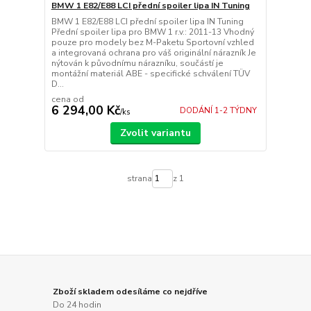
BMW 1 E82/E88 LCI přední spoiler lipa IN Tuning
BMW 1 E82/E88 LCI přední spoiler lipa IN Tuning
Přední spoiler lipa pro BMW 1 r.v.: 2011-13 Vhodný
pouze pro modely bez M-Paketu Sportovní vzhled
a integrovaná ochrana pro váš originální nárazník Je
nýtován k původnímu nárazníku, součástí je
montážní materiál ABE - specifické schválení TÜV
D...
cena od
6 294,00 Kč
DODÁNÍ 1-2 TÝDNY
/
ks
Zvolit variantu
strana
z 1
Zboží skladem odesíláme co nejdříve
Do 24 hodin