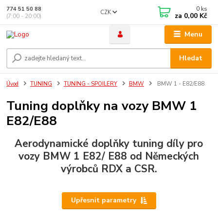
0
ks
774 51 50 88
CZK
za
0,00 Kč
(7:00 - 20:00)
Menu
Hledat
Úvod
TUNING
TUNING - SPOILERY
BMW
BMW 1 - E82/E88
Tuning doplňky na vozy BMW 1
E82/E88
Aerodynamické doplňky tuning díly pro
vozy BMW 1 E82/ E88 od Německých
výrobců RDX a CSR.
Upřesnit parametry