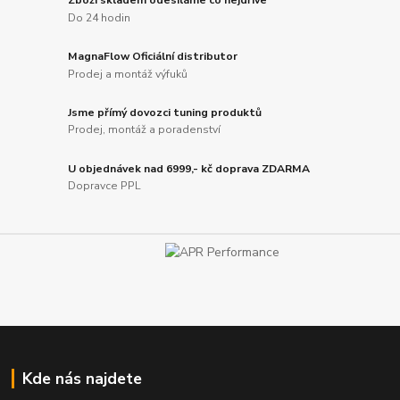
Zboží skladem odesíláme co nejdříve
Do 24 hodin
MagnaFlow Oficiální distributor
Prodej a montáž výfuků
Jsme přímý dovozci tuning produktů
Prodej, montáž a poradenství
U objednávek nad 6999,- kč doprava ZDARMA
Dopravce PPL
Kde nás najdete