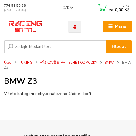
0
ks
774 51 50 88
CZK
za
0,00 Kč
(7:00 - 20:00)
Menu
Hledat
Úvod
TUNING
VÝŠKOVĚ STAVITELNÉ PODVOZKY
BMW
BMW
Z3
BMW Z3
V této kategorii nebylo nalezeno žádné zboží.