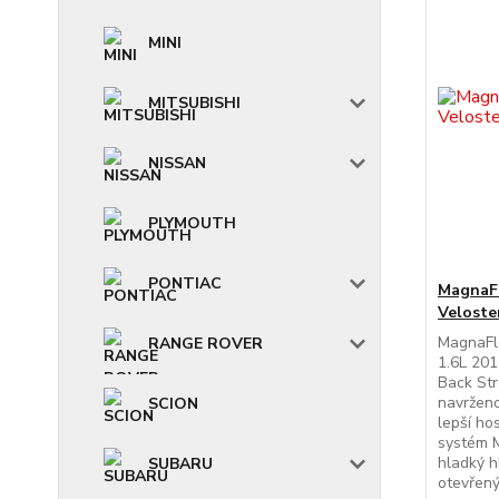
MINI
MITSUBISHI
NISSAN
PLYMOUTH
PONTIAC
MagnaFl
Veloste
MagnaFl
RANGE ROVER
1.6L 20
Back St
navrženo 
SCION
lepší ho
systém 
hladký h
SUBARU
otevřený