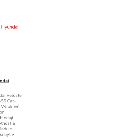
ndai
ai Veloster
455 Cat-
k Výfukové
ion
 hledají
otnost a
yžaduje
í být v