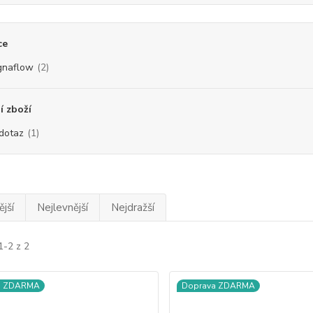
ce
naflow
(2)
 zboží
dotaz
(1)
jší
Nejlevnější
Nejdražší
1-2 z 2
a ZDARMA
Doprava ZDARMA