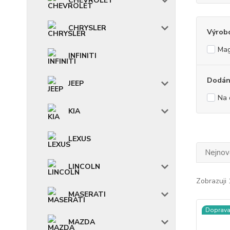
CHEVROLET
CHRYSLER
Výrob
Mag
INFINITI
Dodání
JEEP
Na 
KIA
LEXUS
Nejnově
LINCOLN
Zobrazuji 
MASERATI
Doprav
MAZDA