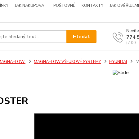
ÍNKY
JAK NAKUPOVAT
POŠTOVNÉ
KONTAKTY
JAK OVĚŘUJEM
Nevíte
Hledat
774 
(7:00 -
MAGNAFLOW
MAGNAFLOW VÝFUKOVÉ SYSTEMY
HYUNDAI
V
OSTER