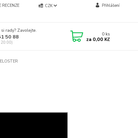
E RECENZE
Přihlášení
CZK
 si rady? Zavolejte.
0
ks
51 50 88
za
0,00 Kč
 20:00)
ELOSTER