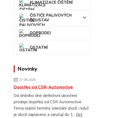
KLIMATIZACE ČIŠTĚNÍ
ČISTIČE PALIVOVÝCH
SOUSTAV
DOPRODEJ
OSTATNÍ
Novinky
27.06.2026
Doplňky od CSR-Automotive
Od dněního dne definitivní ukončení
prodeje doplňků od CSR-Automotive.
Firma neplní termíny odeslání zboží, i když
je zboží zaplaceno a zaručují do 1...
číst