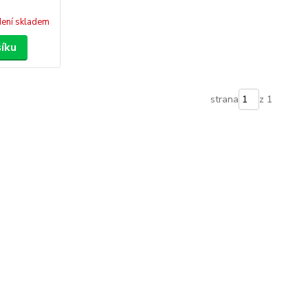
ení skladem
šíku
strana
z 1