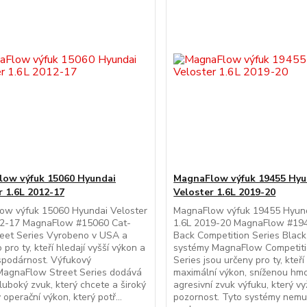
ow výfuk 15060 Hyundai
MagnaFlow výfuk 19455 Hyu
r 1.6L 2012-17
Veloster 1.6L 2019-20
ow výfuk 15060 Hyundai Veloster
MagnaFlow výfuk 19455 Hyund
12-17 MagnaFlow #15060 Cat-
1.6L 2019-20 MagnaFlow #19
reet Series Vyrobeno v USA a
Back Competition Series Blac
pro ty, kteří hledají vyšší výkon a
systémy MagnaFlow Competit
spodárnost. Výfukový
Series jsou určeny pro ty, kteří
MagnaFlow Street Series dodává
maximální výkon, sníženou hm
luboký zvuk, který chcete a široký
agresivní zvuk výfuku, který v
 operační výkon, který potř...
pozornost. Tyto systémy nemus