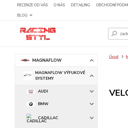
RECENZE OD VÁS
O NÁS
DETAILING
OBCHODNÍ PODM
BLOG
Úvod
MAGNAFLOW
MAGNAFLOW VÝFUKOVÉ
SYSTEMY
VEL
AUDI
BMW
CADILLAC