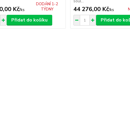
soul...
DODÁNÍ 1-2
0,00 Kč
44 276,00 Kč
TÝDNY
N
/
ks
/
ks
Přidat do košíku
Přidat do ko