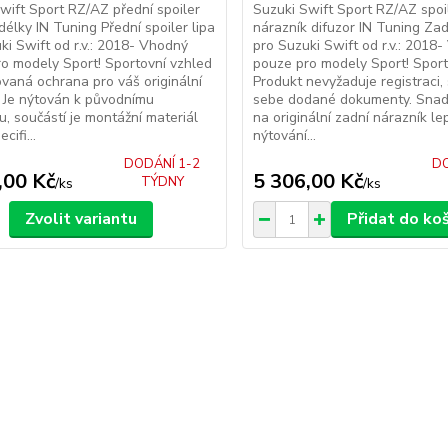
wift Sport RZ/AZ přední spoiler
Suzuki Swift Sport RZ/AZ spoi
idélky IN Tuning Přední spoiler lipa
nárazník difuzor IN Tuning Zad
ki Swift od r.v.: 2018- Vhodný
pro Suzuki Swift od r.v.: 2018
o modely Sport! Sportovní vzhled
pouze pro modely Sport! Sport
ovaná ochrana pro váš originální
Produkt nevyžaduje registraci, 
 Je nýtován k původnímu
sebe dodané dokumenty. Sna
u, součástí je montážní materiál
na originální zadní nárazník l
cifi...
nýtování...
DODÁNÍ 1-2
DO
,00 Kč
5 306,00 Kč
TÝDNY
/
ks
/
ks
Zvolit variantu
Přidat do ko