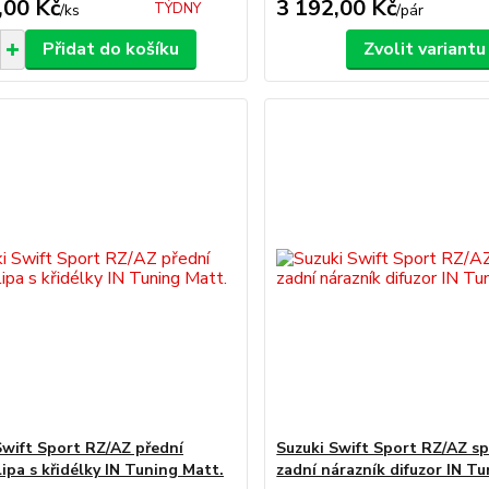
,00 Kč
3 192,00 Kč
TÝDNY
/
ks
/
pár
Přidat do košíku
Zvolit variantu
Swift Sport RZ/AZ přední
Suzuki Swift Sport RZ/AZ sp
lipa s křidélky IN Tuning Matt.
zadní nárazník difuzor IN T