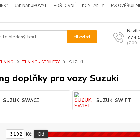
ÍNKY
JAK NAKUPOVAT
POŠTOVNÉ
KONTAKTY
JAK OVĚŘUJEM
Nevíte
Hledat
774 
(7:00 -
TUNING
TUNING - SPOILERY
SUZUKI
ng doplňky pro vozy Suzuki
SUZUKI SWACE
SUZUKI SWIFT
Kč
Od