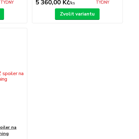
5 360,00 Kč
TÝDNY
TÝDNY
/
ks
Zvolit variantu
oiler na
uning