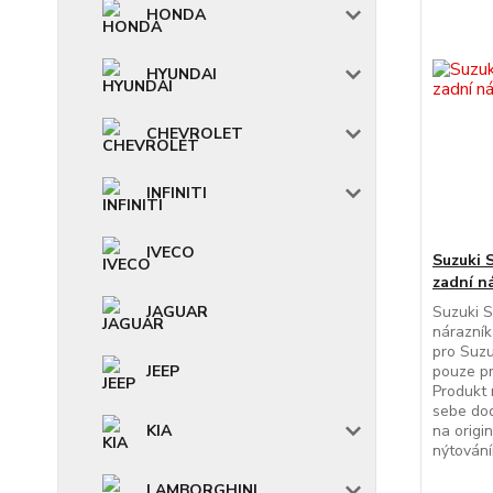
HONDA
HYUNDAI
CHEVROLET
INFINITI
IVECO
Suzuki 
zadní n
JAGUAR
Suzuki S
nárazník
pro Suzu
JEEP
pouze pr
Produkt 
sebe do
KIA
na origi
nýtování
LAMBORGHINI