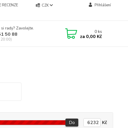
E RECENZE
Přihlášení
CZK
 si rady? Zavolejte.
0
ks
51 50 88
za
0,00 Kč
 20:00)
Do
Kč