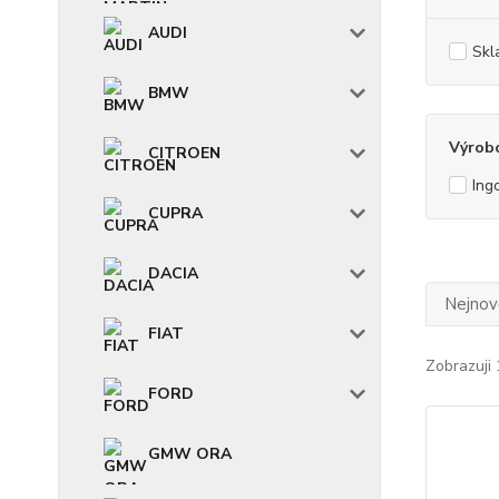
AUDI
Skl
BMW
Výrob
CITROEN
Ing
CUPRA
DACIA
Nejnově
FIAT
Zobrazuji 
FORD
GMW ORA