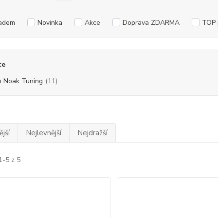
adem
Novinka
Akce
Doprava ZDARMA
TOP 
ce
o Noak Tuning
(11)
jší
Nejlevnější
Nejdražší
1-5 z 5