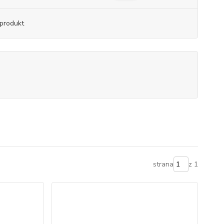
produkt
strana
z 1