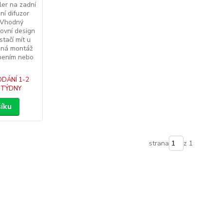
ler na zadní
ní difuzor
- Vhodný
ovní design
stačí mít u
dná montáž
epením nebo
DÁNÍ 1-2
TÝDNY
šíku
strana
z 1