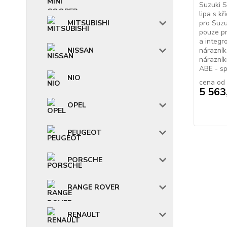
Suzuki S
lipa s kř
MITSUBISHI
pro Suzu
pouze pr
a integr
NISSAN
nárazník
nárazník
ABE - spe
NIO
cena od
5 563
OPEL
PEUGEOT
PORSCHE
RANGE ROVER
RENAULT