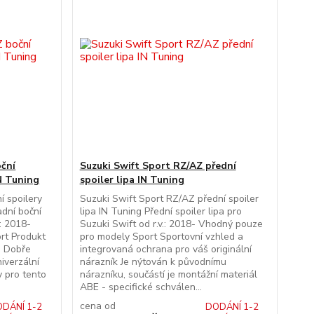
oční
Suzuki Swift Sport RZ/AZ přední
IN Tuning
spoiler lipa IN Tuning
í spoilery
Suzuki Swift Sport RZ/AZ přední spoiler
adní boční
lipa IN Tuning Přední spoiler lipa pro
.: 2018-
Suzuki Swift od r.v.: 2018- Vhodný pouze
rt Produkt
pro modely Sport Sportovní vzhled a
. Dobře
integrovaná ochrana pro váš originální
iverzální
nárazník Je nýtován k původnímu
y pro tento
nárazníku, součástí je montážní materiál
ABE - specifické schválen...
cena od
DÁNÍ 1-2
DODÁNÍ 1-2