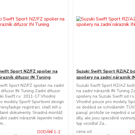
Swift Sport NZ/FZ spoiler na
Suzuki Swift Sport RZ/AZ b
árazník difuzor IN Tuning
spoilery na zadní nárazník 
wift Sport NZ/FZ spoiler na zadní
Suzuki Swift Sport RZ/AZ bočn
 difuzor IN Tuning Zadní difuzor
na zadní nárazník IN Tuning Z
ki Swift r.v.: 2011-17 Vhodný
spoilery na Suzuki Swift od r.v
o modely Sport! Sportovní design
Vhodné pouze pro modely Spo
nevyžaduje registraci, stačí mít u
se dodává se schválením TÜV
dané dokumenty. Snadná montáž
pasují, protože se nejedná o un
nální zadní nárazník lepením nebo
díly, ale jsou speciálně vyvinut
m...
typ vozidla! Za...
cena od
DODÁNÍ 1-2
DO