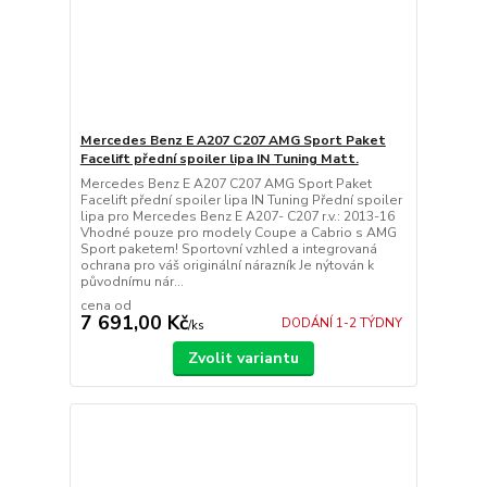
Mercedes Benz E A207 C207 AMG Sport Paket
Facelift přední spoiler lipa IN Tuning Matt.
Mercedes Benz E A207 C207 AMG Sport Paket
Facelift přední spoiler lipa IN Tuning Přední spoiler
lipa pro Mercedes Benz E A207- C207 r.v.: 2013-16
Vhodné pouze pro modely Coupe a Cabrio s AMG
Sport paketem! Sportovní vzhled a integrovaná
ochrana pro váš originální nárazník Je nýtován k
původnímu nár...
cena od
7 691,00 Kč
DODÁNÍ 1-2 TÝDNY
/
ks
Zvolit variantu