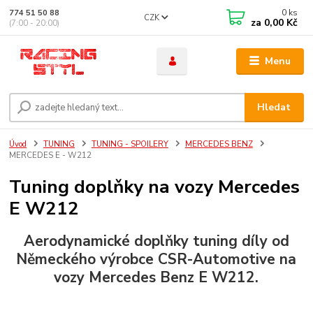
0
ks
774 51 50 88
CZK
za
0,00 Kč
(7:00 - 20:00)
Menu
Hledat
Úvod
TUNING
TUNING - SPOILERY
MERCEDES BENZ
MERCEDES E - W212
Tuning doplňky na vozy Mercedes
E W212
Aerodynamické doplňky
tuning
díly od
Německého výrobce CSR-Automotive na
vozy
Mercedes Benz E W212
.