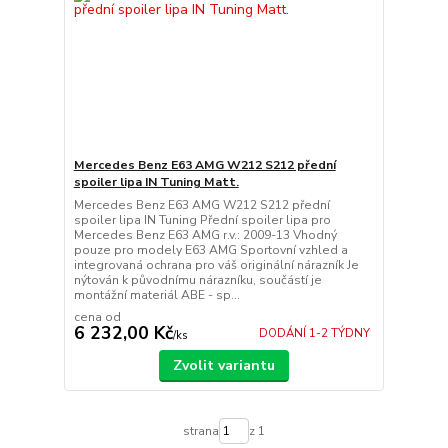
Mercedes Benz E63 AMG W212 S212 přední
spoiler lipa IN Tuning Matt.
Mercedes Benz E63 AMG W212 S212 přední
spoiler lipa IN Tuning Přední spoiler lipa pro
Mercedes Benz E63 AMG r.v.: 2009-13 Vhodný
pouze pro modely E63 AMG Sportovní vzhled a
integrovaná ochrana pro váš originální nárazník Je
nýtován k původnímu nárazníku, součástí je
montážní materiál ABE - sp...
cena od
6 232,00 Kč
DODÁNÍ 1-2 TÝDNY
/
ks
Zvolit variantu
strana
z 1